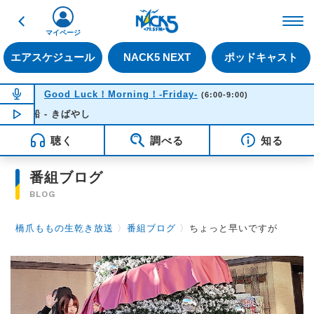
戻る
FM NACK5 79.5MHz（
マイページ
エアスケジュール
NACK5 NEXT
ポッドキャスト
NOW ON AIR
Good Luck！Morning！-Friday-
(6:00-9:00)
船 - きばやし
NOW PLAYING
06:33
聴く
調べる
知る
番組ブログ
BLOG
橋爪ももの生乾き放送
〉
番組ブログ
〉
ちょっと早いですが