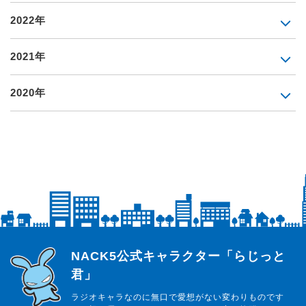
2022年
2021年
2020年
らじっと君
NACK5公式キャラクター「らじっと
君」
ラジオキャラなのに無口で愛想がない変わりものです