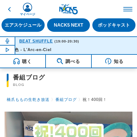
戻る
FM NACK5 79.5MHz（
マイページ
エアスケジュール
NACK5 NEXT
ポッドキャスト
NOW ON AIR
BEAT SHUFFLE
(19:00-20:30)
- L'Arc-en-Ciel
NOW PLAYING
19:15
聴く
調べる
知る
番組ブログ
BLOG
橋爪ももの生乾き放送
〉
番組ブログ
〉
祝！400回！