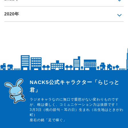
2020年
らじっと君
NACK5公式キャラクター「らじっと
君」
ラジオキャラなのに無口で愛想がない変わりものです
が、根は優しく、コミュニケーション力は抜群です！
3月3日（桃の節句・耳の日）生まれ（出生地はときがわ
町）
座右の銘「足で稼ぐ」