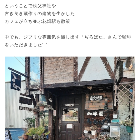
ということで秩父神社や
古き良き蔵作りの建物を生かした
カフェが立ち並ぶ花畑駅も散策´ `
中でも、ジブリな雰囲気を醸し出す「ぢろばた」さんで珈琲
をいただきました´ `