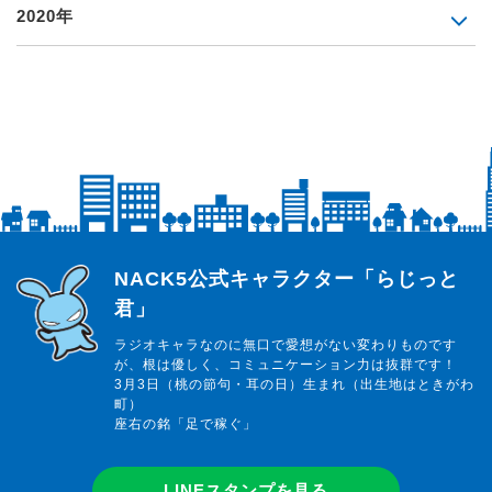
2020年
らじっと君
NACK5公式キャラクター「らじっと
君」
ラジオキャラなのに無口で愛想がない変わりものです
が、根は優しく、コミュニケーション力は抜群です！
3月3日（桃の節句・耳の日）生まれ（出生地はときがわ
町）
座右の銘「足で稼ぐ」
LINEスタンプを見る