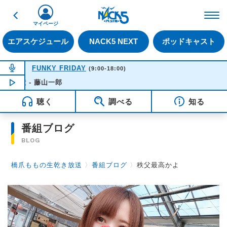
戻る
FM NACK5 79.5MHz（
マイページ
エアスケジュール
NACK5 NEXT
ポッドキャスト
NOW ON AIR
FUNKY FRIDAY
(9:00-18:00)
 藤山一郎
NOW PLAYING
14:21
聴く
調べる
知る
番組ブログ
BLOG
橋爪ももの生乾き放送
〉
番組ブログ
〉
秩父最高かよ