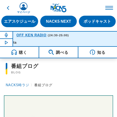
戻る
FM NACK5 79.5MHz（
マイページ
エアスケジュール
NACK5 NEXT
ポッドキャスト
NOW ON AIR
OFF KEN RADIO
(24:30-25:00)
NOW PLAYING
00:41
NP
聴く
調べる
知る
番組ブログ
BLOG
NACK5時ラジ
〉
番組ブログ