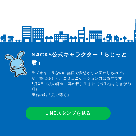
らじっと君
NACK5公式キャラクター「らじっと
君」
ラジオキャラなのに無口で愛想がない変わりものです
が、根は優しく、コミュニケーション力は抜群です！
3月3日（桃の節句・耳の日）生まれ（出生地はときがわ
町）
座右の銘「足で稼ぐ」
LINEスタンプを見る