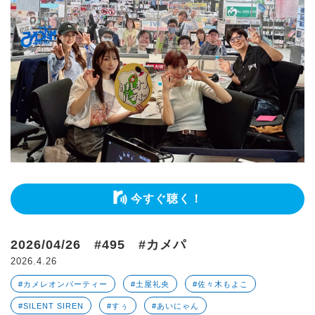
今すぐ聴く！
2026/04/26 #495 #カメパ
2026.4.26
#カメレオンパーティー
#土屋礼央
#佐々木もよこ
#SILENT SIREN
#すぅ
#あいにゃん