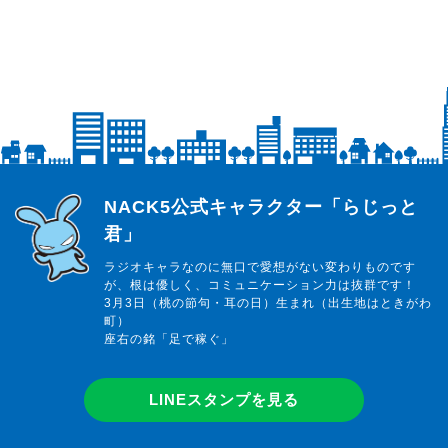
らじっと君
NACK5公式キャラクター「らじっと
君」
ラジオキャラなのに無口で愛想がない変わりものです
が、根は優しく、コミュニケーション力は抜群です！
3月3日（桃の節句・耳の日）生まれ（出生地はときがわ
町）
座右の銘「足で稼ぐ」
LINEスタンプを見る