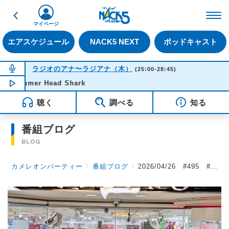
戻る
FM NACK5 79.5MHz（
マイページ
エアスケジュール
NACK5 NEXT
ポッドキャスト
NOW ON AIR
ラジオのアナ〜ラジアナ（木）
(25:00-28:45)
er Head Shark
NOW PLAYING
02:20
聴く
調べる
知る
番組ブログ
BLOG
カメレオンパーティー
〉
番組ブログ
〉
2026/04/26 #495 #カメパ