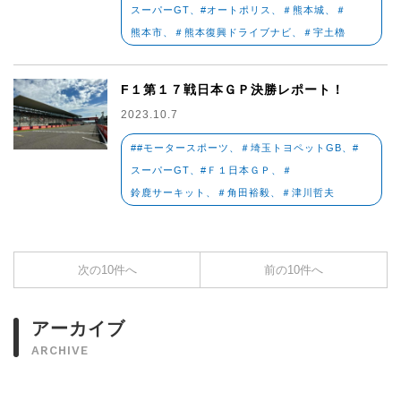
スーパーGT、#オートポリス、＃熊本城、＃
熊本市、＃熊本復興ドライブナビ、＃宇土櫓
F１第１７戦日本ＧＰ決勝レポート！
2023.10.7
##モータースポーツ、＃埼玉トヨペットGB、#
スーパーGT、#Ｆ１日本ＧＰ、＃
鈴鹿サーキット、＃角田裕毅、＃津川哲夫
次の10件へ
前の10件へ
アーカイブ
ARCHIVE