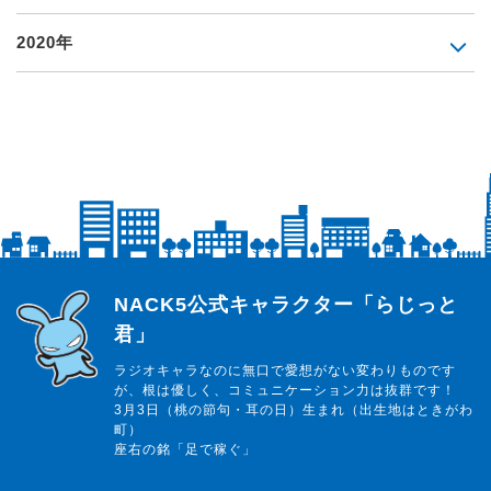
2020年
らじっと君
NACK5公式キャラクター「らじっと
君」
ラジオキャラなのに無口で愛想がない変わりものです
が、根は優しく、コミュニケーション力は抜群です！
3月3日（桃の節句・耳の日）生まれ（出生地はときがわ
町）
座右の銘「足で稼ぐ」