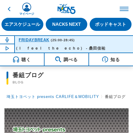
戻る
FM NACK5 79.5MHz（
マイページ
エアスケジュール
NACK5 NEXT
ポッドキャスト
NOW ON AIR
FRIDAYBREAK
(25:00-28:45)
かで（Ｉ ｆｅｅｌ ｔｈｅ ｅｃｈｏ） - 桑田佳祐
NOW PLAYING
03:50
聴く
調べる
知る
番組ブログ
BLOG
埼玉トヨペット presents CARLIFE＆MOBILITY
〉
番組ブログ