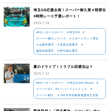
埼玉GB応援企画！スーパー耐久第４戦菅生
4時間レース予選レポート！
2025.7.19
##モータースポーツ、＃埼玉GB、#
スーパー耐久シリーズ、＃スポーツランド菅生、
＃山崎学選手、＃吉田広樹選手、＃
服部尚貴選手、＃野中誠太選手、
夏のドライブ！トラブル回避法は？
2025.7.12
##モータースポーツ、＃埼玉Green Brave、#
スーパーGT、#スーパーフォーミュラ、＃
スーパー耐久、＃JAF日本自動車連盟埼玉支部