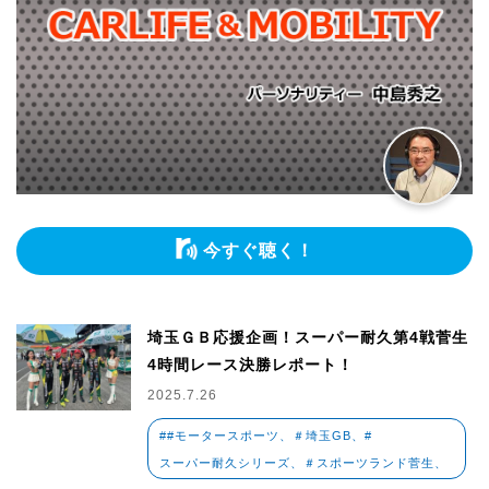
今すぐ聴く！
埼玉ＧＢ応援企画！スーパー耐久第4戦菅生
4時間レース決勝レポート！
2025.7.26
##モータースポーツ、＃埼玉GB、#
スーパー耐久シリーズ、＃スポーツランド菅生、