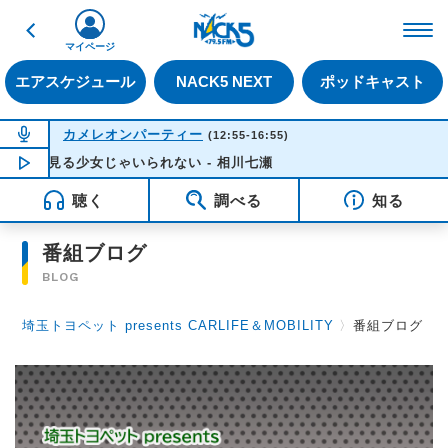
戻る
FM NACK5 79.5MHz（
マイページ
エアスケジュール
NACK5 NEXT
ポッドキャスト
NOW ON AIR
カメレオンパーティー
(12:55-16:55)
夢見る少女じゃいられない - 相川七瀬
NOW PLAYING
13:12
聴く
調べる
知る
番組ブログ
BLOG
埼玉トヨペット presents CARLIFE＆MOBILITY
〉
番組ブログ