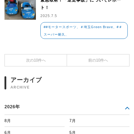
緊急取材！「逆走事故」についてレポー
ト！
2025.7.5
##モータースポーツ、＃埼玉Green Brave、#＃
スーパー耐久、
次の10件へ
前の10件へ
アーカイブ
ARCHIVE
2026年
8月
7月
6月
5月