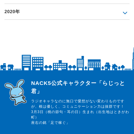
2020年
らじっと君
NACK5公式キャラクター「らじっと
君」
ラジオキャラなのに無口で愛想がない変わりものです
が、根は優しく、コミュニケーション力は抜群です！
3月3日（桃の節句・耳の日）生まれ（出生地はときがわ
町）
座右の銘「足で稼ぐ」