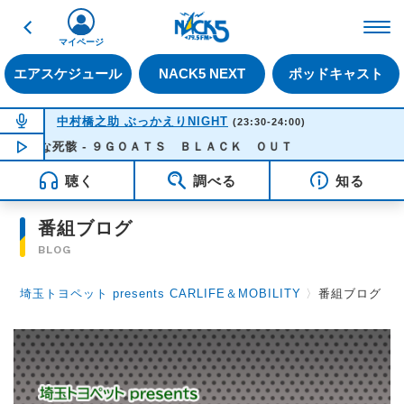
戻る
FM NACK5 79.5MHz（
マイページ
エアスケジュール
NACK5 NEXT
ポッドキャスト
NOW ON AIR
中村橋之助 ぶっかえりNIGHT
(23:30-24:00)
甘美な死骸 - ９ＧＯＡＴＳ ＢＬＡＣＫ ＯＵＴ
NOW PLAYING
23:24
聴く
調べる
知る
番組ブログ
BLOG
埼玉トヨペット presents CARLIFE＆MOBILITY
〉
番組ブログ