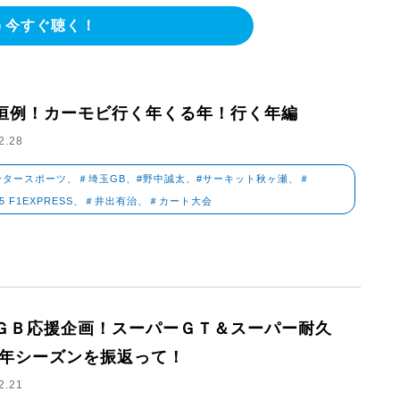
今すぐ聴く！
恒例！カーモビ行く年くる年！行く年編
2.28
ータースポーツ、＃埼玉GB、#野中誠太、#サーキット秋ヶ瀬、＃
K5 F1EXPRESS、＃井出有治、＃カート大会
ＧＢ応援企画！スーパーＧＴ＆スーパー耐久
24年シーズンを振返って！
2.21