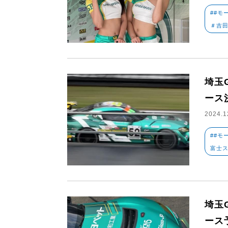
##モ
＃吉
埼玉
ース
2024.1
##モ
富士
埼玉
ース