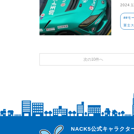
2024.1
##モ
富士
次の10件へ
らじっと君
NACK5公式キャラク