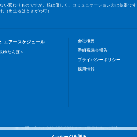
ない変わりものですが、根は優しく、コミュニケーション力は抜群です
まれ（出生地はときがわ町）
会社概要
E
エアースケジュール
番組審議会報告
白根ゆたんぽ＞
プライバシーポリシー
採用情報
☎ お問い合わせ
048-650-0331まで（平日11時〜17時）
メッセージを送る