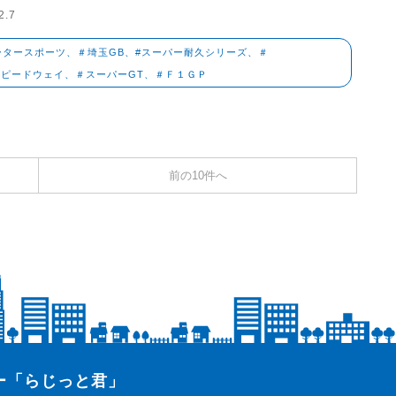
2.7
ータースポーツ、＃埼玉GB、#スーパー耐久シリーズ、＃
スピードウェイ、＃スーパーGT、＃Ｆ１ＧＰ
前の10件へ
ター「らじっと君」