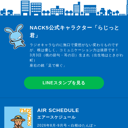
らじっと君
NACK5公式キャラクター「らじっと
君」
ラジオキャラなのに無口で愛想がない変わりものです
が、根は優しく、コミュニケーション力は抜群です！
3月3日（桃の節句・耳の日）生まれ（出生地はときがわ
町）
座右の銘「足で稼ぐ」
LINEスタンプを見る
AIR SCHEDULE
エアースケジュール
2026年8月-9月号＜白根ゆたんぽ＞