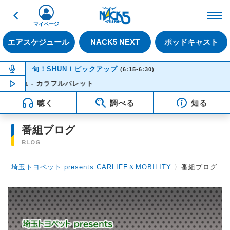
戻る
FM NACK5 79.5MHz（
マイページ
エアスケジュール
NACK5 NEXT
ポッドキャスト
NOW ON AIR
旬！SHUN！ピックアップ
(6:15-6:30)
になれ - カラフルパレット
NOW PLAYING
06:09
聴く
調べる
知る
番組ブログ
BLOG
埼玉トヨペット presents CARLIFE＆MOBILITY
〉
番組ブログ