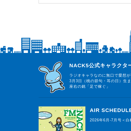
らじっと君
NACK5公式キャラク
ラジオキャラなのに無口で愛想が
3月3日（桃の節句・耳の日）生
座右の銘「足で稼ぐ」
AIR SCHEDUL
2026年6月-7月号＜