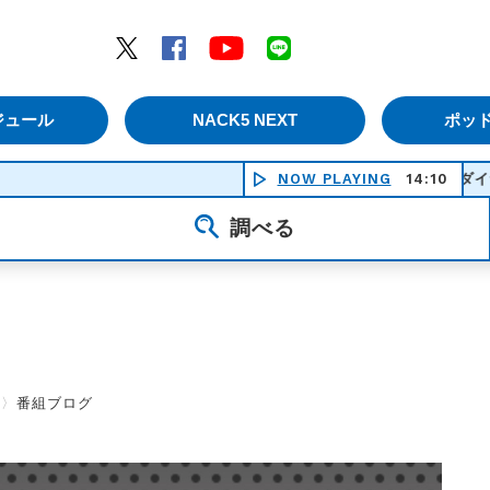
エムナックファイブ）
Twitter
Facebook
YouTube
LINE
ジュール
NACK5 NEXT
ポッ
NOW PLAYING
ダイナミック琉
14:10
調べる
〉
番組ブログ