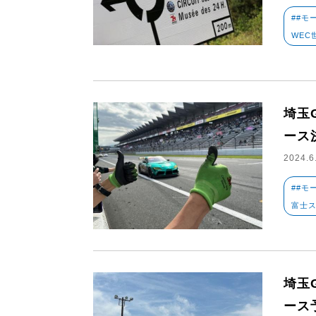
##モ
WEC
埼玉
ース
2024.6
##モ
富士ス
埼玉
ース