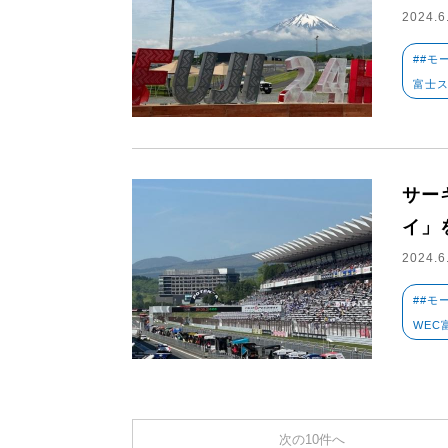
2024.6
##モ
富士ス
サー
イ」
2024.6
##モ
WEC
次の10件へ