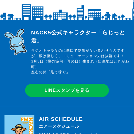
らじっと君
NACK5公式キャラクター「らじっと
君」
ラジオキャラなのに無口で愛想がない変わりものです
が、根は優しく、コミュニケーション力は抜群です！
3月3日（桃の節句・耳の日）生まれ（出生地はときがわ
町）
座右の銘「足で稼ぐ」
LINEスタンプを見る
AIR SCHEDULE
エアースケジュール