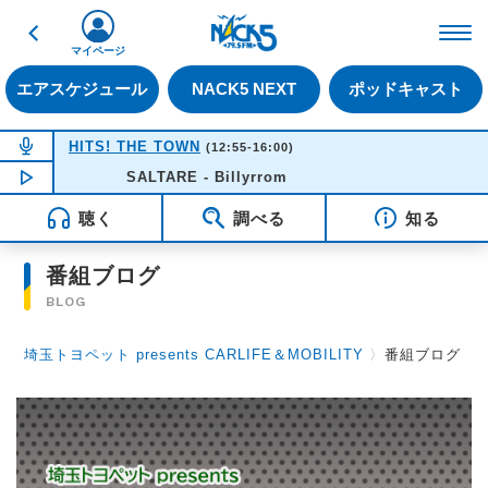
戻る
FM NACK5 79.5MHz（
マイページ
エアスケジュール
NACK5 NEXT
ポッドキャスト
NOW ON AIR
HITS! THE TOWN
(12:55-16:00)
NOW PLAYING
SALTARE - Billyrrom
14:14
聴く
調べる
知る
番組ブログ
BLOG
埼玉トヨペット presents CARLIFE＆MOBILITY
〉
番組ブログ