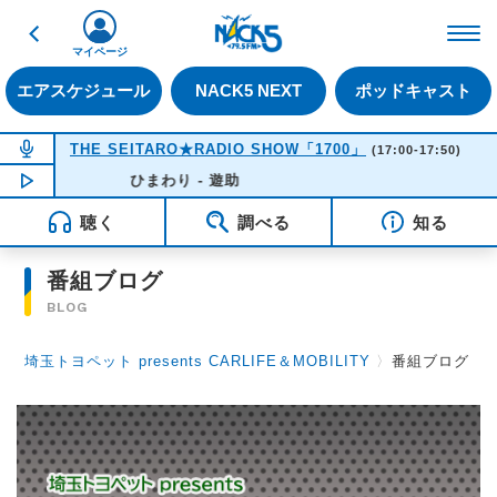
戻る
FM NACK5 79.5MHz（
マイページ
エアスケジュール
NACK5 NEXT
ポッドキャスト
NOW ON AIR
THE SEITARO★RADIO SHOW「1700」
(17:00-17:50)
NOW PLAYING
ひまわり - 遊助
16:30
聴く
調べる
知る
番組ブログ
BLOG
埼玉トヨペット presents CARLIFE＆MOBILITY
〉
番組ブログ