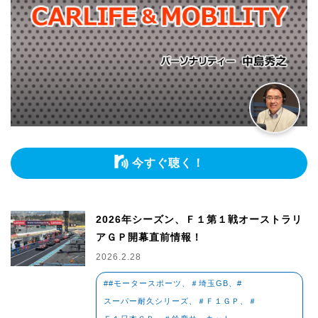
今すぐ聴く！
2026年シーズン、Ｆ１第１戦オーストラリ
アＧＰ開幕直前情報！
2026.2.28
##モータースポーツ、＃埼玉GB、#
スーパー耐久シリーズ、＃Ｆ１ＧＰ、＃