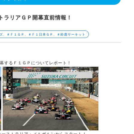
ストラリアＧＰ開幕直前情報！
ーズ、＃Ｆ１ＧＰ、＃Ｆ１日本ＧＰ、＃鈴鹿サーキット
幕するＦ１ＧＰについてレポート！