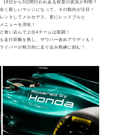
、18日から3日間行われある程度の状況が判明？
全く新しいマシンになって、その動向が注目！
レンそしてメルセデス、更にレッドブルと
メニューを消化！
ど食い込んで上位4チームは順調！
も走行距離を熟し、ザウバー改めアウディも！
ライバーが精力的に走り込み熟練に励む！