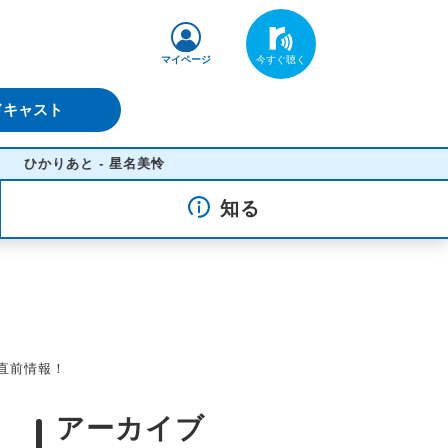
マイページ
ドキャスト
 - 星名美怜
知る
直前情報！
アーカイブ