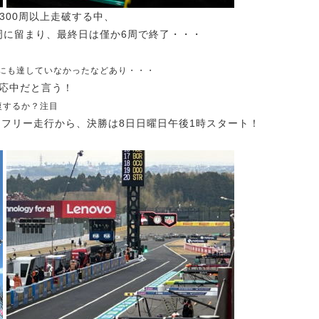
300周以上走破する中、
周に留まり、最終日は僅か6周で終了・・・
kWにも達していなかったなどあり・・・
対応中だと言う！
復するか？注目
日フリー走行から、決勝は8日日曜日午後1時スタート！