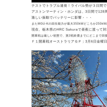
テストでトラブル連発！ライバル勢が３日間で
アストンマーティン・ホンダは、3日間で128
激しい振動でバッテリーに影響・・・
またMGU-Kの回生能力が最大350kWどころか250
現在、栃木県のHRC Sakuraで昼夜に渡って
開幕戦は厳しい状態で、第3戦鈴鹿までにどこまで回
Ｆ１開幕戦オーストラリアＧＰ：3月6日金曜