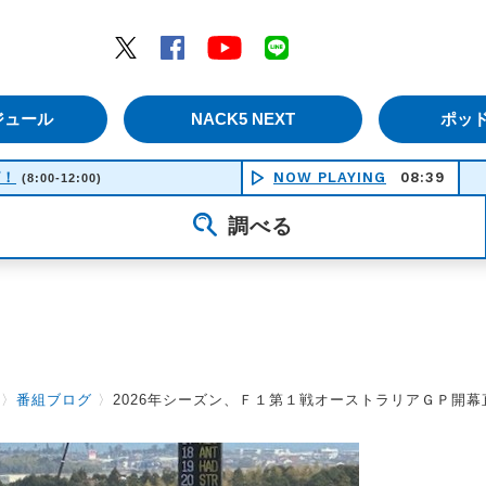
エムナックファイブ）
Twitter
Facebook
YouTube
LINE
ジュール
NACK5 NEXT
ポッ
ピ！
NOW PLAYING
08:39
ひかりあと
(8:00-12:00)
調べる
〉
番組ブログ
〉
2026年シーズン、Ｆ１第１戦オーストラリアＧＰ開幕