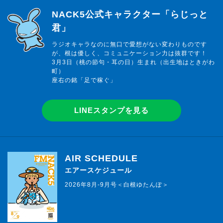
らじっと君
NACK5公式キャラクター「らじっと
君」
ラジオキャラなのに無口で愛想がない変わりものです
が、根は優しく、コミュニケーション力は抜群です！
3月3日（桃の節句・耳の日）生まれ（出生地はときがわ
町）
座右の銘「足で稼ぐ」
LINEスタンプを見る
AIR SCHEDULE
エアースケジュール
2026年8月-9月号＜白根ゆたんぽ＞