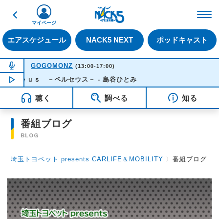
戻る
FM NACK5 79.5MHz（
マイページ
エアスケジュール
NACK5 NEXT
ポッドキャスト
NOW ON AIR
GOGOMONZ
(13:00-17:00)
ｒｓｅｕｓ －ペルセウス－ - 島谷ひとみ
NOW PLAYING
13:16
聴く
調べる
知る
番組ブログ
BLOG
埼玉トヨペット presents CARLIFE＆MOBILITY
〉
番組ブログ