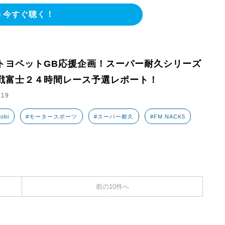
今すぐ聴く！
トヨペットGB応援企画！スーパー耐久シリーズ
戦富士２４時間レース予選レポート！
.19
obi
#モータースポーツ
#スーパー耐久
#FM NACK5
前の10件へ