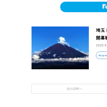
埼玉
開幕
2020.9
#carm
次の10件へ