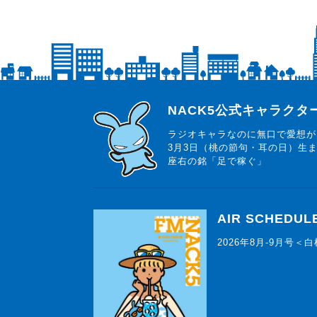
らじっと君
NACK5公式キャラク
ラジオキャラなのに無口で愛想が
3月3日（桃の節句・耳の日）生
座右の銘「足で稼ぐ」
AIR SCHEDUL
2026年8月-9月号＜