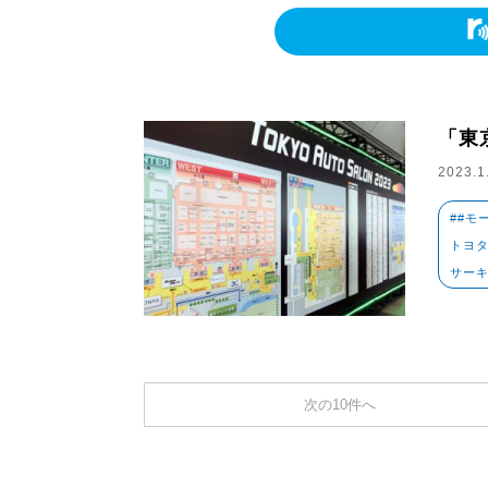
「東
2023.1
##モ
トヨ
サーキ
次の10件へ