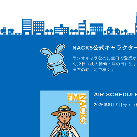
らじっと君
NACK5公式キャラク
ラジオキャラなのに無口で愛想が
3月3日（桃の節句・耳の日）生
座右の銘「足で稼ぐ」
AIR SCHEDUL
2026年8月-9月号＜