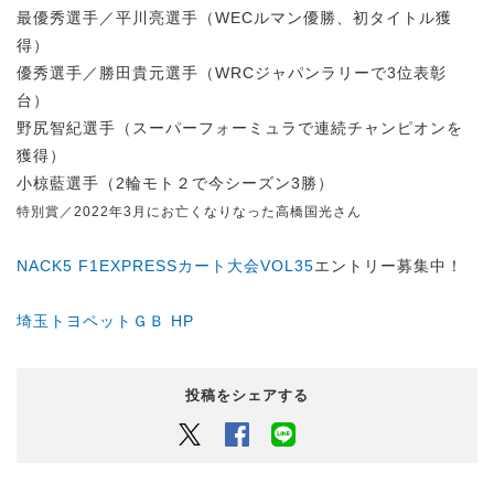
最優秀選手／平川亮選手（WECルマン優勝、初タイトル獲
得）
優秀選手／勝田貴元選手（WRCジャパンラリーで3位表彰
台）
野尻智紀選手（スーパーフォーミュラで連続チャンピオンを
獲得）
小椋藍選手（2輪モト２で今シーズン3勝）
特別賞／2022年3月にお亡くなりなった高橋国光さん
NACK5 F1EXPRESSカート大会VOL35
エントリー募集中！
埼玉トヨペットＧＢ HP
投稿をシェアする
Twitter
Facebook
LINEでシェアするボタン