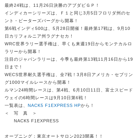
最終24戦は、11月26日決勝のアブダビＧＰ！
インディカーシリーズは、Ｆ１と同じ3月5日フロリダ州のセ
ント・ピーターズバーグから開幕！
第6戦インディ500は、5月28日開催！最終第17戦は、9月10
日カリフォルニア州ラグナセカ！
WRC世界ラリー選手権は、早くも来週19日からモンテカルロ
ラリーから開幕！
注目のジャパンラリーは、今季も最終第13戦11月16日から19
日まで！
WECS世界耐久選手権は、全7戦！3月8日アメリカ・セブリン
グ1000マイルレースから開幕！
ルマン24時間レースは、第4戦、6月10日11日、富士スピード
ウェイの6時間レースは9月10日第6戦！
一覧表は、
NACK5 F1EXPRESS HP
から！
＜ 写 真 ＞
NACK5 F1EXPRESS
オープニング：東京オートサロン2023開幕！！