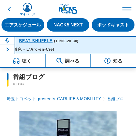
戻る
FM NACK5 79.5MHz（
マイページ
エアスケジュール
NACK5 NEXT
ポッドキャスト
NOW ON AIR
BEAT SHUFFLE
(19:00-20:30)
- L'Arc-en-Ciel
NOW PLAYING
19:15
聴く
調べる
知る
番組ブログ
BLOG
埼玉トヨペット presents CARLIFE＆MOBILITY
〉
番組ブログ
〉