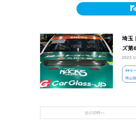
埼玉
ズ第
2023.1
##モ
岡山国
次の10件へ