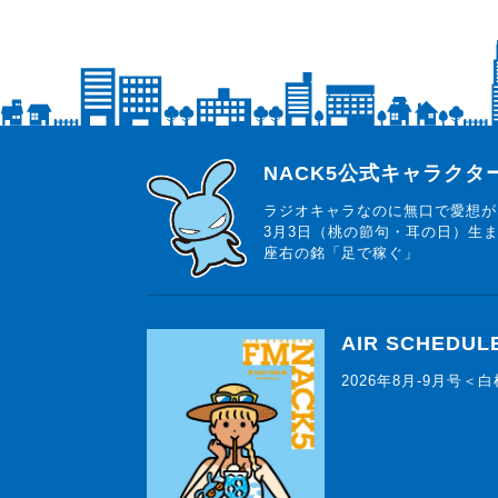
らじっと君
NACK5公式キャラク
ラジオキャラなのに無口で愛想が
3月3日（桃の節句・耳の日）生
座右の銘「足で稼ぐ」
AIR SCHEDUL
2026年8月-9月号＜