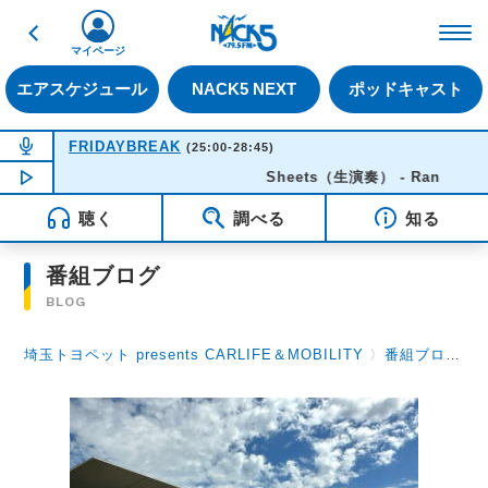
戻る
FM NACK5 79.5MHz（
マイページ
エアスケジュール
NACK5 NEXT
ポッドキャスト
NOW ON AIR
FRIDAYBREAK
(25:00-28:45)
NOW PLAYING
Sheets（生演奏） - Ran
03:06
聴く
調べる
知る
番組ブログ
BLOG
埼玉トヨペット presents CARLIFE＆MOBILITY
〉
番組ブログ
〉