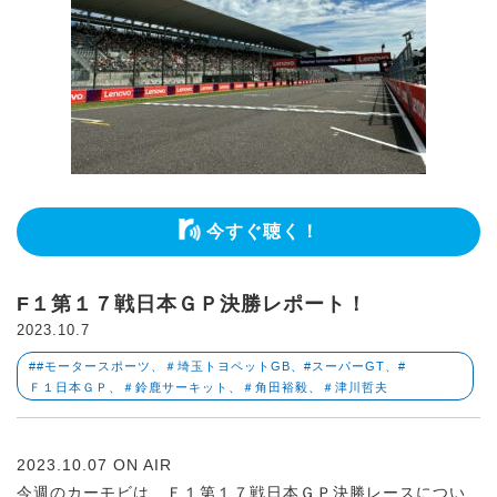
今すぐ聴く！
F１第１７戦日本ＧＰ決勝レポート！
2023.10.7
##モータースポーツ、＃埼玉トヨペットGB、#スーパーGT、#
Ｆ１日本ＧＰ、＃鈴鹿サーキット、＃角田裕毅、＃津川哲夫
2023.10.07 ON AIR
今週のカーモビは、Ｆ１第１７戦日本ＧＰ決勝レースについ