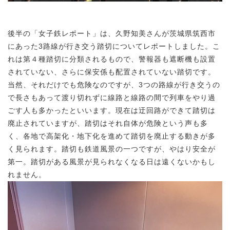
後半の「女子鉄レポート」は、久野知美さんが茨城県筑西市
にあった3路線が行き交う踏切についてレポートしました。こ
れは第４種踏切に分類されるもので、警報器も遮断機も設置
されていない、さらに保安係も配置されていない踏切です。
当然、それだけでも危険なのですが、3つの路線が行き交うの
で長さもあって渡り切れずに線路と線路の間で列車をやり過
ごす人も多かったといいます。現在は迂回路ができて踏切は
廃止されていますが、踏切はそれ自体が危険という声も多
く、各地で高架化・地下化を進めて踏切を廃止する動きが多
く見られます。踏切も鉄道風景の一つですが、やはり安全が
第一。踏切がある風景が見られなくなる日は遠くないかもし
れません。