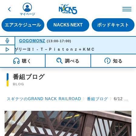
戻る
FM NACK5 79.5MHz（
マイページ
エアスケジュール
NACK5 NEXT
ポッドキャスト
NOW ON AIR
GOGOMONZ
(13:00-17:00)
リーヨ！ - Ｔ－Ｐｉｓｔｏｎｚ＋ＫＭＣ
NOW PLAYING
13:26
聴く
調べる
知る
番組ブログ
BLOG
スギテツのGRAND NACK RAILROAD
〉
番組ブログ
〉
6/12 リニア館コンサート・第４種踏切 & お知らせ