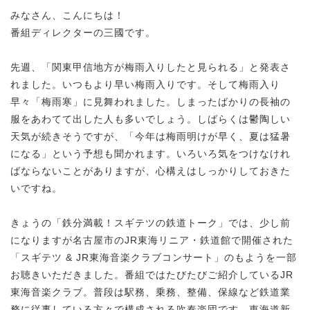
みなさん、こんにちは！
番組ディレクターの三國です。
先週、「関東甲信地方が梅雨入りしたと見られる」と発表さ
れました。いつもより早い梅雨入りです。そして梅雨入り
早々「梅雨寒」に見舞われました。しまったばかりの長袖の
服をあわてて出した人も多いでしょう。しばらくは鬱陶しい
天気が続きそうですが、「今年は梅雨明けが早く、夏は猛暑
になる」という予想も聞かれます。いろいろ気をつけなけれ
ばならないことがありますが、心構えはしっかりしておきた
いですね。
きょうの「鉄分満載！スギテツの鉄道トーク」では、少し前
になりますが名古屋市のJR東海リニア・鉄道館で開催された
「スギテツ & JR東海音楽クラブコンサート」のもようを一部
お聴きいただきました。番組ではたびたびご紹介しているJR
東海音楽クラブ。普段は駅務、乗務、整備、保線など鉄道業
務に従事している方々で構成される吹奏楽団です。東海道新