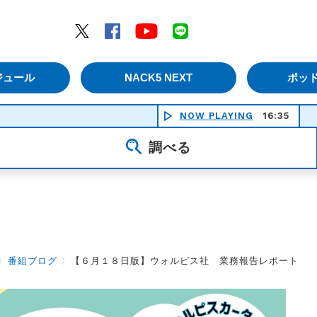
エムナックファイブ）
Twitter
Facebook
YouTube
LINE
ジュール
NACK5 NEXT
ポッ
NOW PLAYING
16:35
長く短
調べる
〉
番組ブログ
〉
【６月１８日版】ウォルピス社 業務報告レポート