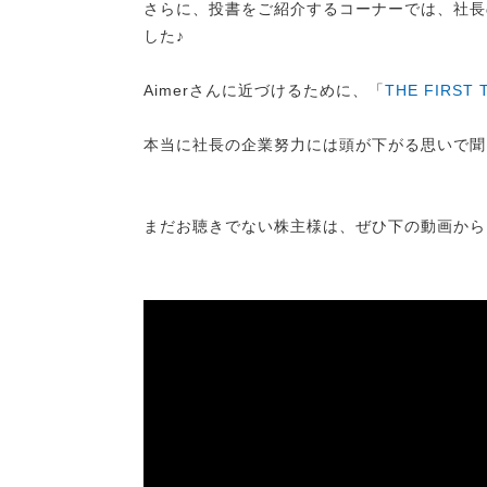
さらに、投書をご紹介するコーナーでは、社長
した♪
Aimerさんに近づけるために、「
THE FIRST 
本当に社長の企業努力には頭が下がる思いで聞
まだお聴きでない株主様は、ぜひ下の動画から