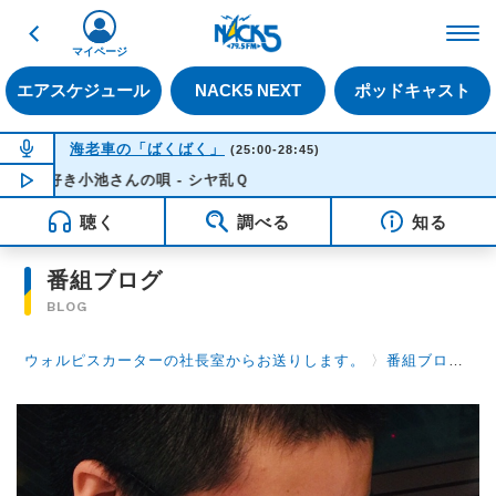
戻る
FM NACK5 79.5MHz（
マイページ
エアスケジュール
NACK5 NEXT
ポッドキャスト
NOW ON AIR
海老車の「ばくばく」
(25:00-28:45)
小池さんの唄 - シヤ乱Ｑ
NOW PLAYING
03:04
聴く
調べる
知る
番組ブログ
BLOG
ウォルピスカーターの社長室からお送りします。
〉
番組ブログ
〉