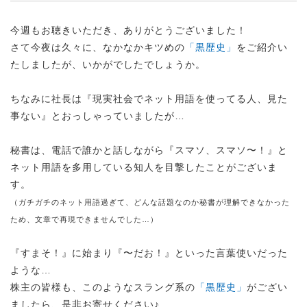
今週もお聴きいただき、ありがとうございました！
さて今夜は久々に、なかなかキツめの
「黒歴史」
をご紹介い
たしましたが、いかがでしたでしょうか。
ちなみに社長は『現実社会でネット用語を使ってる人、見た
事ない』とおっしゃっていましたが…
秘書は、電話で誰かと話しながら『スマソ、スマソ〜！』と
ネット用語を多用している知人を目撃したことがございま
す。
（ガチガチのネット用語過ぎて、どんな話題なのか秘書が理解できなかった
ため、文章で再現できませんでした…）
『すまそ！』に始まり『〜だお！』といった言葉使いだった
ような…
株主の皆様も、このようなスラング系の
「黒歴史」
がござい
ましたら、是非お寄せください♪