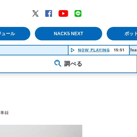
エムナックファイブ）
Twitter
Facebook
YouTube
LINE
ジュール
NACK5 NEXT
ポッ
シーズン・イン・ザ・サン (feat. 生田絵梨花) - 
NOW PLAYING
15:51
調べる
議事録