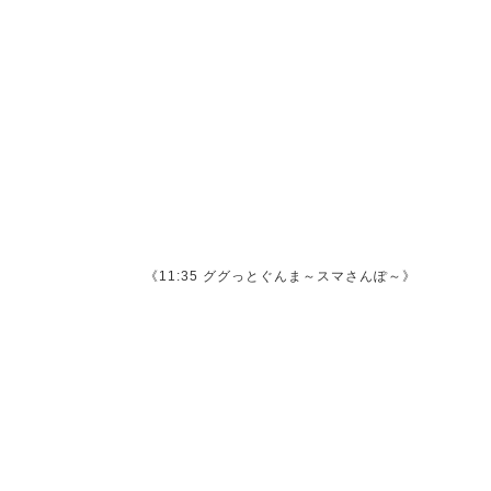
《11:35 ググっとぐんま～スマさんぽ～》