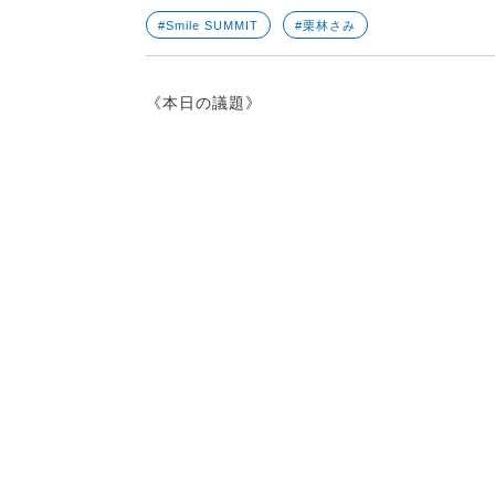
#Smile SUMMIT
#栗林さみ
《本日の議題》