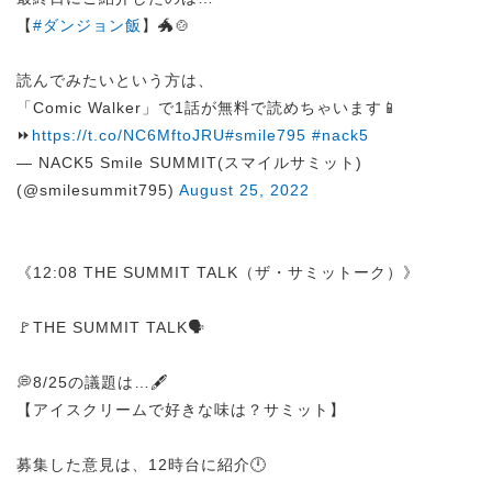
【
#ダンジョン飯
】🐲🍲
読んでみたいという方は、
「Comic Walker」で1話が無料で読めちゃいます📱
⏩
https://t.co/NC6MftoJRU
#smile795
#nack5
— NACK5 Smile SUMMIT(スマイルサミット)
(@smilesummit795)
August 25, 2022
《12:08 THE SUMMIT TALK（ザ・サミットーク）》
🚩THE SUMMIT TALK🗣️
💭8/25の議題は…🖋️
【アイスクリームで好きな味は？サミット】
募集した意見は、12時台に紹介🕛