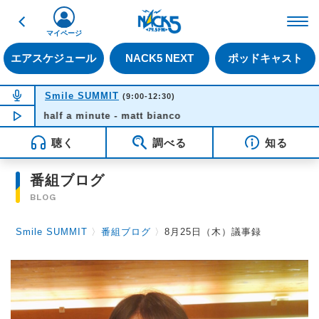
戻る
FM NACK5 79.5MHz（
マイページ
エアスケジュール
NACK5 NEXT
ポッドキャスト
NOW ON AIR
Smile SUMMIT
(9:00-12:30)
half a minute - matt bianco
NOW PLAYING
09:01
聴く
調べる
知る
番組ブログ
BLOG
Smile SUMMIT
〉
番組ブログ
〉
8月25日（木）議事録