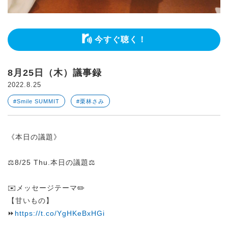
今すぐ聴く！
8月25日（木）議事録
2022.8.25
#Smile SUMMIT
#栗林さみ
《本日の議題》
⚖️8/25 Thu.本日の議題⚖️
✉️メッセージテーマ✏️
【甘いもの】
⏩
https://t.co/YgHKeBxHGi