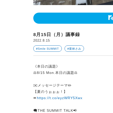
8月15日（月）議事録
2022.8.15
#Smile SUMMIT
#栗林さみ
《本日の議題》
⚖️8/15 Mon.本日の議題⚖️
✉️メッセージテーマ✏️
【夏のうぉぉぉ！】
⏩
https://t.co/eyzWRY5Xwx
🗨️THE SUMMIT TALK📢