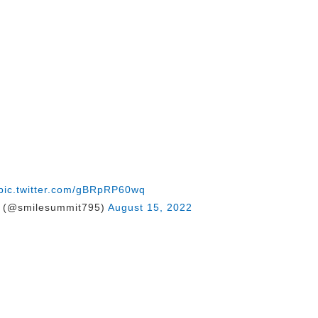
》
pic.twitter.com/gBRpRP60wq
@smilesummit795)
August 15, 2022