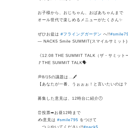
お子様から、おじちゃん、おばあちゃんまで
オール世代で楽しめるメニューがたくさん✨
ぜひお盆は
#フライングガーデン
へ!!
#smile7
— NACK5 Smile SUMMIT(スマイルサミット) (
《12:08 THE SUMMIT TALK（ザ・サミッ
🚩THE SUMMIT TALK🗣️
💭8/15の議題は…🖋️
【あなたが一番、うぉぉぉ！と言いたいのは？
募集した意見は、12時台に紹介🕛
⏰投票➡︎お昼12時まで
✍️意見は
#smile795
をつけて
つぶやいてください!!
#nack5