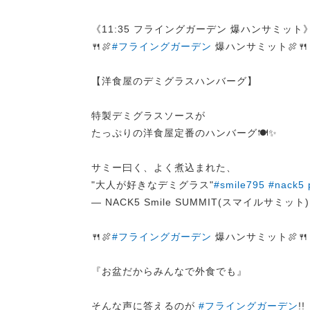
《11:35 フライングガーデン 爆ハンサミット
🍴🍖
#フライングガーデン
爆ハンサミット🍖🍴
【洋食屋のデミグラスハンバーグ】
特製デミグラスソースが
たっぷりの洋食屋定番のハンバーグ🍽️✨
サミー曰く、よく煮込まれた、
"大人が好きなデミグラス"
#smile795
#nack5
— NACK5 Smile SUMMIT(スマイルサミット) (
🍴🍖
#フライングガーデン
爆ハンサミット🍖🍴
『お盆だからみんなで外食でも』
そんな声に答えるのが
#フライングガーデン
!!