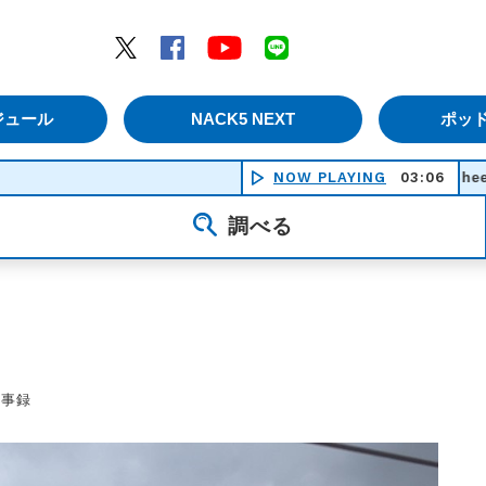
エムナックファイブ）
Twitter
Facebook
YouTube
LINE
ジュール
NACK5 NEXT
ポッ
NOW PLAYING
Sheets（生演奏） 
03:06
調べる
議事録