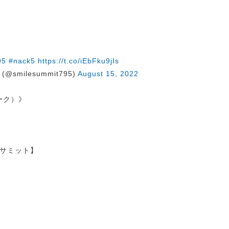
95
#nack5
https://t.co/iEbFku9jIs
@smilesummit795)
August 15, 2022
トーク）》
サミット】