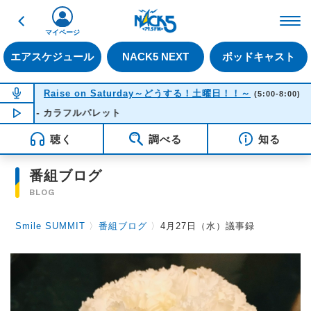
戻る
FM NACK5 79.5MHz（
マイページ
エアスケジュール
NACK5 NEXT
ポッドキャスト
NOW ON AIR
Raise on Saturday～どうする！土曜日！！～
(5:00-8:00)
 - カラフルパレット
NOW PLAYING
06:09
聴く
調べる
知る
番組ブログ
BLOG
Smile SUMMIT
〉
番組ブログ
〉
4月27日（水）議事録