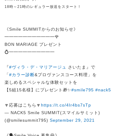
18時～21時のレギュラー放送をスタート！
《Smile SUMMITからのお知らせ》
━━━━━━━━━━━🌹
BON MARIAGE プレゼント
💍━━━━━━━━━━
『
#ヴィラ・デ・マリアージュ
さいたま』で
「
#カラー診断
&プロヴァンスコース料理」を
楽しめるスペシャルな体験セットを
【5組15名様】にプレゼント🎁✨
#smile795
#nack5
🔽応募はこちら🔽
https://t.co/4Ir4bs7sTp
— NACK5 Smile SUMMIT(スマイルサミット)
(@smilesummit795)
September 29, 2021
《🗣️Smile Voice 募集😆》