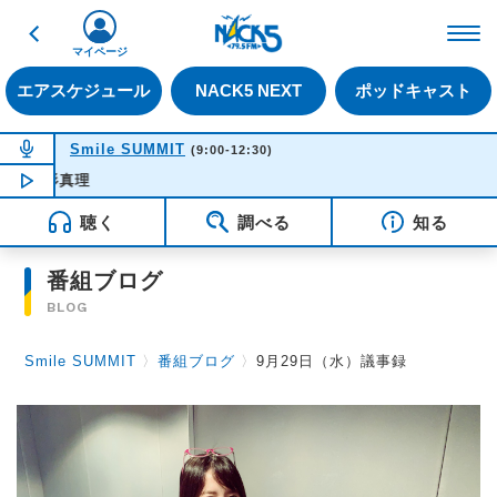
戻る
FM NACK5 79.5MHz（
マイページ
エアスケジュール
NACK5 NEXT
ポッドキャスト
NOW ON AIR
Smile SUMMIT
(9:00-12:30)
NOW PLAYING
11:45
HUM
聴く
調べる
知る
番組ブログ
BLOG
Smile SUMMIT
〉
番組ブログ
〉
9月29日（水）議事録