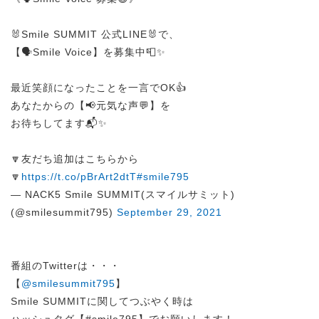
🐰Smile SUMMIT 公式LINE🐰で、
【🗣️Smile Voice】を募集中📮✨
最近笑顔になったことを一言でOK👍
あなたからの【📢元気な声💬】を
お待ちしてます📬✨
🔽友だち追加はこちらから
🔽
https://t.co/pBrArt2dtT
#smile795
— NACK5 Smile SUMMIT(スマイルサミット)
(@smilesummit795)
September 29, 2021
番組のTwitterは・・・
【
@smilesummit795
】
Smile SUMMITに関してつぶやく時は
ハッシュタグ【#smile795】でお願いします！