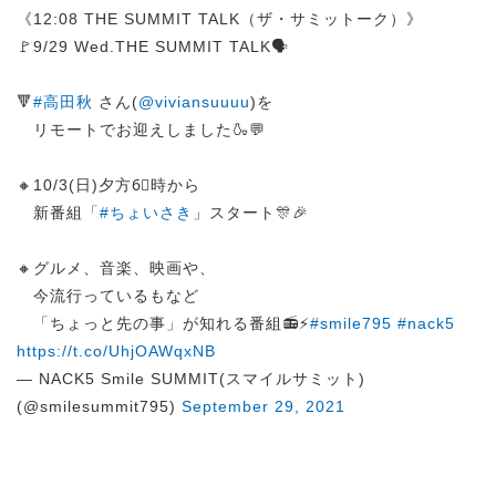
《12:08 THE SUMMIT TALK（ザ・サミットーク）》
🚩9/29 Wed.THE SUMMIT TALK🗣️
🔻
#高田秋
さん(
@viviansuuuu
)を
リモートでお迎えしました🍶💬
🔸10/3(日)夕方6⃣時から
新番組「
#ちょいさき
」スタート🎊🎉
🔸グルメ、音楽、映画や、
今流行っているもなど
「ちょっと先の事」が知れる番組📻⚡️
#smile795
#nack5
https://t.co/UhjOAWqxNB
— NACK5 Smile SUMMIT(スマイルサミット)
(@smilesummit795)
September 29, 2021