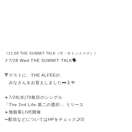
《12:08 THE SUMMIT TALK（ザ・サミットーク）》
🚩7/28 Wed.THE SUMMIT TALK🗣️
🔻ゲストに、THE ALFEEの
みなさんをお迎えしました🕶️🎸🌹
🔸7/28(水)70枚目のシングル
「The 2nd Life-第二の選択-」リリース
🔸無観客LIVE開催
↪︎配信などについてはHPをチェック🤳🏻