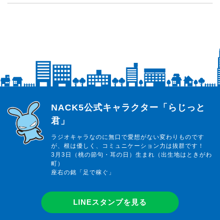
らじっと君
NACK5公式キャラクター「らじっと
君」
ラジオキャラなのに無口で愛想がない変わりものです
が、根は優しく、コミュニケーション力は抜群です！
3月3日（桃の節句・耳の日）生まれ（出生地はときがわ
町）
座右の銘「足で稼ぐ」
LINEスタンプを見る