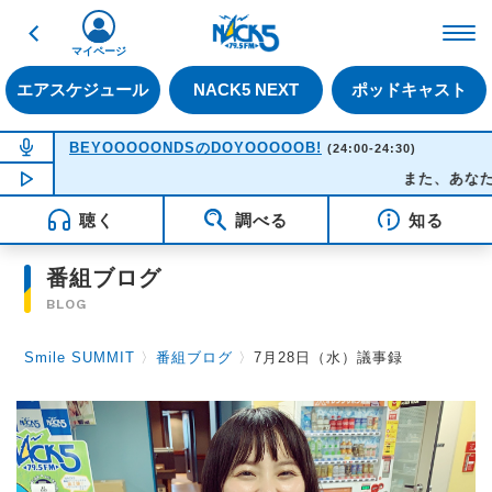
戻る
FM NACK5 79.5MHz（
マイページ
エアスケジュール
NACK5 NEXT
ポッドキャスト
NOW ON AIR
BEYOOOOONDSのDOYOOOOOB!
(24:00-24:30)
NOW PLAYING
00:15
また、あなたに恋焦が
聴く
調べる
知る
番組ブログ
BLOG
Smile SUMMIT
〉
番組ブログ
〉
7月28日（水）議事録