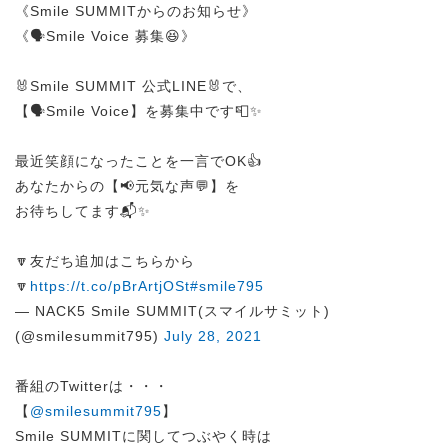
《Smile SUMMITからのお知らせ》
《🗣️Smile Voice 募集😆》
🐰Smile SUMMIT 公式LINE🐰で、
【🗣️Smile Voice】を募集中です📮✨
最近笑顔になったことを一言でOK👍
あなたからの【📢元気な声💬】を
お待ちしてます📬✨
🔽友だち追加はこちらから
🔽
https://t.co/pBrArtjOSt
#smile795
— NACK5 Smile SUMMIT(スマイルサミット)
(@smilesummit795)
July 28, 2021
番組のTwitterは・・・
【
@smilesummit795
】
Smile SUMMITに関してつぶやく時は