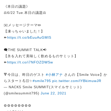
《本日の議題》
⚖️6/22 Tue.本日の議題⚖️
✉️メッセージテーマ✏️
【凍っちゃいました！】
⏩
https://t.co/bEuuAuGMlS
🗨️THE SUMMIT TALK📢
【氷を入れて美味しく飲めるものサミット】
⏩
https://t.co/i7NFOZDWSw
🔻今日は、昨日のゲスト
#小林アナ
さんの【Smile Voice】か
らスタート💪🏻✨
#smile795
pic.twitter.com/lYBkimuwJR
— NACK5 Smile SUMMIT(スマイルサミット)
(@smilesummit795)
June 22, 2021
⚙️⚙️⚙️⚙️⚙️⚙️⚙️⚙️