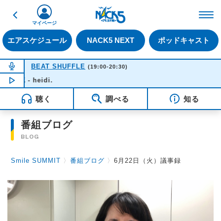
戻る
FM NACK5 79.5MHz（
マイページ
エアスケジュール
NACK5 NEXT
ポッドキャスト
NOW ON AIR
BEAT SHUFFLE
(19:00-20:30)
徒花 - heidi.
NOW PLAYING
19:37
聴く
調べる
知る
番組ブログ
BLOG
Smile SUMMIT
〉
番組ブログ
〉
6月22日（火）議事録