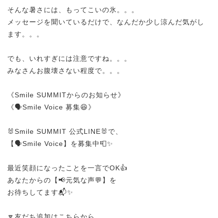
そんな暑さには、もってこいの氷。。。
メッセージを聞いているだけで、なんだか少し涼んだ気がし
ます。。。
でも、いれすぎには注意ですね。。。
みなさんお腹壊さない程度で。。。
《Smile SUMMITからのお知らせ》
《🗣️Smile Voice 募集😆》
🐰Smile SUMMIT 公式LINE🐰で、
【🗣️Smile Voice】を募集中📮✨
最近笑顔になったことを一言でOK👍
あなたからの【📢元気な声💬】を
お待ちしてます📬✨
🔽友だち追加はこちらから