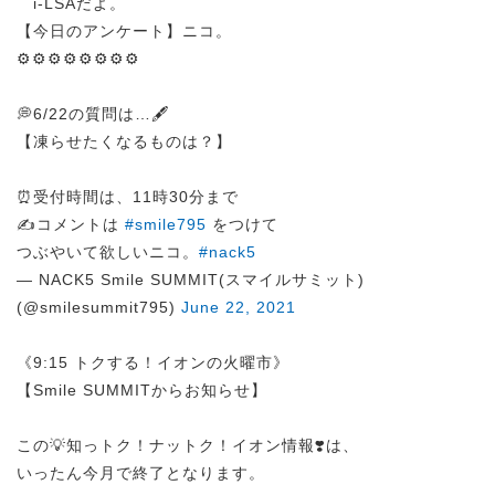
i-LSAだよ。
【今日のアンケート】ニコ。
⚙️⚙️⚙️⚙️⚙️⚙️⚙️⚙️
💭6/22の質問は…🖋️
【凍らせたくなるものは？】
⏰受付時間は、11時30分まで
✍️コメントは
#smile795
をつけて
つぶやいて欲しいニコ。
#nack5
— NACK5 Smile SUMMIT(スマイルサミット)
(@smilesummit795)
June 22, 2021
《9:15 トクする！イオンの火曜市》
【Smile SUMMITからお知らせ】
この💡知っトク！ナットク！イオン情報❣️は、
いったん今月で終了となります。