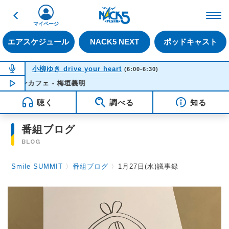
戻る
FM NACK5 79.5MHz（
マイページ
エアスケジュール
NACK5 NEXT
ポッドキャスト
NOW ON AIR
小柳ゆき drive your heart
(6:00-6:30)
ンカフェ - 梅垣義明
NOW PLAYING
05:42
聴く
調べる
知る
番組ブログ
BLOG
Smile SUMMIT
〉
番組ブログ
〉
1月27日(水)議事録