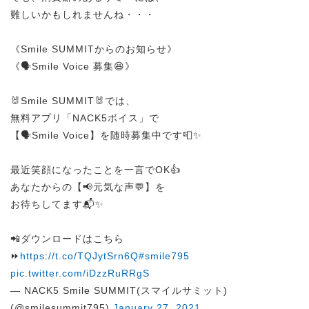
難しいかもしれませんね・・・
《Smile SUMMITからのお知らせ》
《🗣️Smile Voice 募集😆》
🐰Smile SUMMIT🐰では、
無料アプリ「NACK5ボイス」で
【🗣️Smile Voice】を随時募集中です📮✨
最近笑顔になったことを一言でOK👍
あなたからの【📢元気な声💬】を
お待ちしてます📬✨
📲ダウンロードはこちら
⏩
https://t.co/TQJytSrn6Q
#smile795
pic.twitter.com/iDzzRuRRgS
— NACK5 Smile SUMMIT(スマイルサミット)
(@smilesummit795)
January 27, 2021