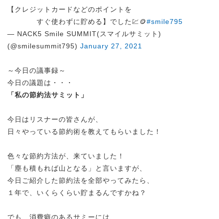
【クレジットカードなどのポイントを
すぐ使わずに貯める】でした💹🪙
#smile795
— NACK5 Smile SUMMIT(スマイルサミット)
(@smilesummit795)
January 27, 2021
～今日の議事録～
今日の議題は・・・
「
私の節約法サミット
」
今日はリスナーの皆さんが、
日々やっている節約術を教えてもらいました！
色々な節約方法が、来ていました！
「塵も積もれば山となる」と言いますが、
今日ご紹介した節約法を全部やってみたら、
１年で、いくらくらい貯まるんですかね？
でも、消費癖のあるサミーには、