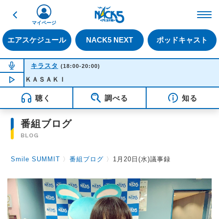
戻る
FM NACK5 79.5MHz（
マイページ
エアスケジュール
NACK5 NEXT
ポッドキャスト
NOW ON AIR
キラスタ
(18:00-20:00)
ＡＫＡＳＡＫＩ
NOW PLAYING
18:50
聴く
調べる
知る
番組ブログ
BLOG
Smile SUMMIT
〉
番組ブログ
〉
1月20日(水)議事録