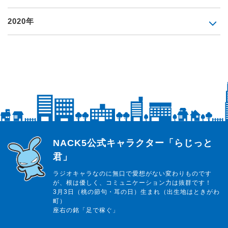
2020年
らじっと君
NACK5公式キャラクター「らじっと
君」
ラジオキャラなのに無口で愛想がない変わりものです
が、根は優しく、コミュニケーション力は抜群です！
3月3日（桃の節句・耳の日）生まれ（出生地はときがわ
町）
座右の銘「足で稼ぐ」