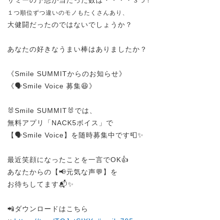
３つ！
１つ順位ずつ違いのモノもたくさんあり、
大健闘だったのではないでしょうか？
あなたの好きなうまい棒はありましたか？
《Smile SUMMITからのお知らせ》
《🗣️Smile Voice 募集😆》
🐰Smile SUMMIT🐰では、
無料アプリ「NACK5ボイス」で
【🗣️Smile Voice】を随時募集中です📮✨
最近笑顔になったことを一言でOK👍
あなたからの【📢元気な声💬】を
お待ちしてます📬✨
📲ダウンロードはこちら