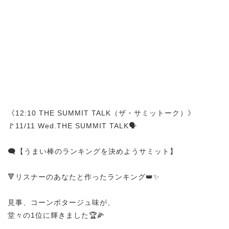
《12:10 THE SUMMIT TALK（ザ・サミットーク）》
🚩11/11 Wed.THE SUMMIT TALK🗣️
🗨️【うまい棒のランキングを決めようサミット】
🔻リスナーのあなたと作ったランキング👑✨
見事、コーンポタージュ味が、
堂々の1位に輝きました🏆🌽