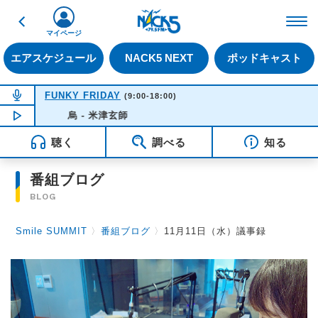
戻る
FM NACK5 79.5MHz（
マイページ
エアスケジュール
NACK5 NEXT
ポッドキャスト
NOW ON AIR
FUNKY FRIDAY
(9:00-18:00)
NOW PLAYING
烏 - 米津玄師
10:28
聴く
調べる
知る
番組ブログ
BLOG
Smile SUMMIT
〉
番組ブログ
〉
11月11日（水）議事録