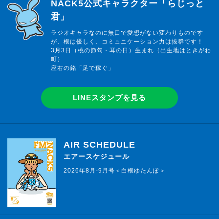
らじっと君
NACK5公式キャラクター「らじっと
君」
ラジオキャラなのに無口で愛想がない変わりものです
が、根は優しく、コミュニケーション力は抜群です！
3月3日（桃の節句・耳の日）生まれ（出生地はときがわ
町）
座右の銘「足で稼ぐ」
LINEスタンプを見る
AIR SCHEDULE
エアースケジュール
2026年8月-9月号＜白根ゆたんぽ＞