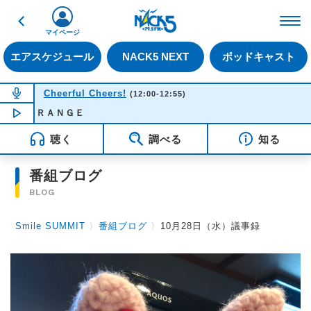
戻る
FM NACK5 79.5MHz（
マイページ
エアスケジュール
NACK5 NEXT
ポッドキャスト
NOW ON AIR
Cheerful Cheers!
(12:00-12:55)
ＲＡＮＧＥ
NOW PLAYING
12:03
聴く
調べる
知る
番組ブログ
BLOG
Smile SUMMIT
〉
番組ブログ
〉
10月28日（水）議事録