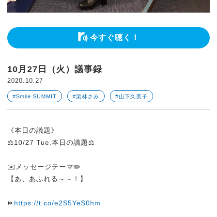
今すぐ聴く！
10月27日（火）議事録
2020.10.27
#Smile SUMMIT
#栗林さみ
#山下久美子
《本日の議題》
⚖️10/27 Tue.本日の議題⚖️
✉️メッセージテーマ✏️
【あ、あふれる～～！】
⏩
https://t.co/e2S5YeS0hm