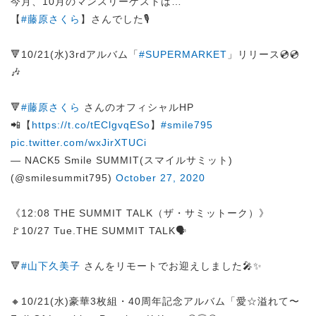
今月、10月のマンスリーゲストは…
【
#藤原さくら
】さんでした🎙️
🔻10/21(水)3rdアルバム「
#SUPERMARKET
」リリース💿💿
🎶
🔻
#藤原さくら
さんのオフィシャルHP
📲【
https://t.co/tEClgvqESo
】
#smile795
pic.twitter.com/wxJirXTUCi
— NACK5 Smile SUMMIT(スマイルサミット)
(@smilesummit795)
October 27, 2020
《12:08 THE SUMMIT TALK（ザ・サミットーク）》
🚩10/27 Tue.THE SUMMIT TALK🗣️
🔻
#山下久美子
さんをリモートでお迎えしました🎤✨
🔸10/21(水)豪華3枚組・40周年記念アルバム「愛☆溢れて〜