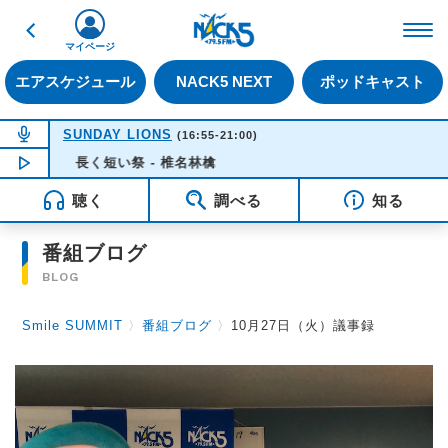
戻る
FM NACK5 79.5MHz（
マイページ
エアスケジュール
NACK5 NEXT
ポッドキャスト
NOW ON AIR
SUNDAY LIONS
(16:55-21:00)
長く短い祭 - 椎名林檎
NOW PLAYING
16:35
聴く
調べる
知る
番組ブログ
BLOG
Smile SUMMIT
〉
番組ブログ
〉
10月27日（火）議事録