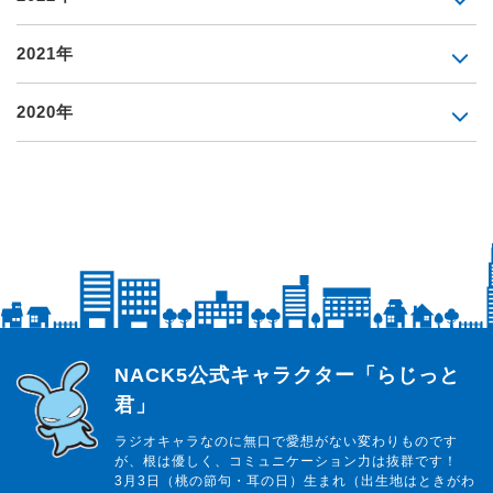
2021年
2020年
らじっと君
NACK5公式キャラクター「らじっと
君」
ラジオキャラなのに無口で愛想がない変わりものです
が、根は優しく、コミュニケーション力は抜群です！
3月3日（桃の節句・耳の日）生まれ（出生地はときがわ