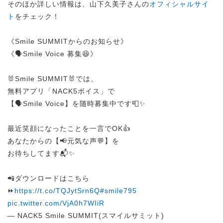
そのほか詳しい情報は、山下久美子さんの
オフィシャルサイ
ト
をチェック！
《Smile SUMMITからのお知らせ》
《🗣️Smile Voice 募集😆》
🐰Smile SUMMIT🐰では、
無料アプリ「NACK5ボイス」で
【🗣️Smile Voice】を随時募集中です📮✨
最近笑顔になったことを一言でOK👍
あなたからの【📢元気な声💬】を
お待ちしてます📬✨
📲ダウンロードはこちら
⏩
https://t.co/TQJytSrn6Q
#smile795
pic.twitter.com/VjA0h7WIiR
— NACK5 Smile SUMMIT(スマイルサミット)