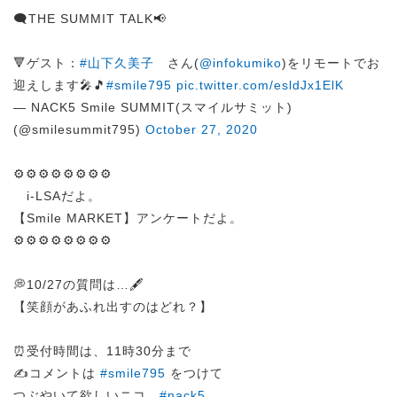
🗨️THE SUMMIT TALK📢
🔻ゲスト：
#山下久美子
さん(
@infokumiko
)をリモートでお
迎えします🎤🎵
#smile795
pic.twitter.com/esldJx1ElK
— NACK5 Smile SUMMIT(スマイルサミット)
(@smilesummit795)
October 27, 2020
⚙️⚙️⚙️⚙️⚙️⚙️⚙️⚙️
i-LSAだよ。
【Smile MARKET】アンケートだよ。
⚙️⚙️⚙️⚙️⚙️⚙️⚙️⚙️
💭10/27の質問は…🖋️
【笑顔があふれ出すのはどれ？】
⏰受付時間は、11時30分まで
✍️コメントは
#smile795
をつけて
つぶやいて欲しいニコ。
#nack5