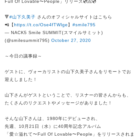
Full Of Lovable〜People」リリース💿📀💿
🔻
#山下久美子
さんのオフィシャルサイトはこちら
📲【
https://t.co/Ose4fTWlge
】
#smile795
— NACK5 Smile SUMMIT(スマイルサミット)
(@smilesummit795)
October 27, 2020
～今日の議事録～
ゲストに、ヴォーカリストの山下久美子さんをリモートでお
迎えしました！
山下さんがゲストということで、リスナーの皆さんからも、
たくさんのリクエストやメッセージがありました！
そんな山下さんは、1980年にデビューされ、
先週、10月21日（水）に40周年記念アルバム
「愛☆溢れて〜Full Of Lovable〜People」をリリースされま