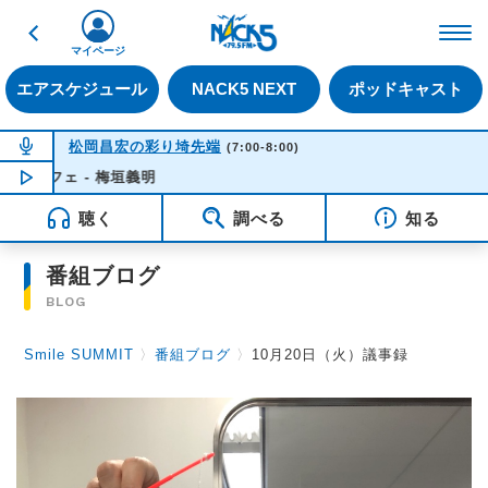
戻る
FM NACK5 79.5MHz（
マイページ
エアスケジュール
NACK5 NEXT
ポッドキャスト
NOW ON AIR
松岡昌宏の彩り埼先端
(7:00-8:00)
フェ - 梅垣義明
NOW PLAYING
05:42
聴く
調べる
知る
番組ブログ
BLOG
Smile SUMMIT
〉
番組ブログ
〉
10月20日（火）議事録