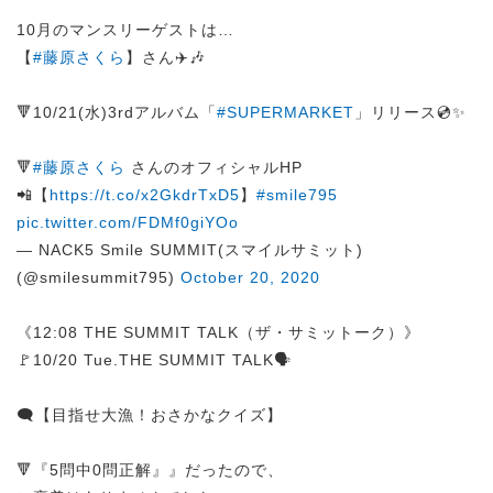
10月のマンスリーゲストは…
【
#藤原さくら
】さん✈️🎶
🔻10/21(水)3rdアルバム「
#SUPERMARKET
」リリース💿✨
🔻
#藤原さくら
さんのオフィシャルHP
📲【
https://t.co/x2GkdrTxD5
】
#smile795
pic.twitter.com/FDMf0giYOo
— NACK5 Smile SUMMIT(スマイルサミット)
(@smilesummit795)
October 20, 2020
《12:08 THE SUMMIT TALK（ザ・サミットーク）》
🚩10/20 Tue.THE SUMMIT TALK🗣️
🗨️【目指せ大漁！おさかなクイズ】
🔻『5問中0問正解』』だったので、