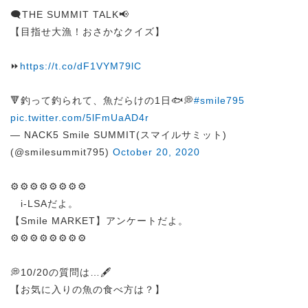
🗨️THE SUMMIT TALK📢
【目指せ大漁！おさかなクイズ】
⏩
https://t.co/dF1VYM79lC
🔻釣って釣られて、魚だらけの1日🐟💭
#smile795
pic.twitter.com/5lFmUaAD4r
— NACK5 Smile SUMMIT(スマイルサミット)
(@smilesummit795)
October 20, 2020
⚙️⚙️⚙️⚙️⚙️⚙️⚙️⚙️
i-LSAだよ。
【Smile MARKET】アンケートだよ。
⚙️⚙️⚙️⚙️⚙️⚙️⚙️⚙️
💭10/20の質問は…🖋️
【お気に入りの魚の食べ方は？】