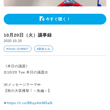
今すぐ聴く！
10月20日（火）議事録
2020.10.20
#Smile SUMMIT
#栗林さみ
《本日の議題》
⚖️10/20 Tue.本日の議題⚖️
✉️メッセージテーマ✏️
【秋の大収穫祭！～魚編～】
⏩
https://t.co/BKqzAmM5aN