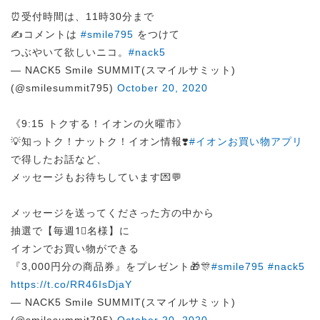
⏰受付時間は、11時30分まで
✍️コメントは
#smile795
をつけて
つぶやいて欲しいニコ。
#nack5
— NACK5 Smile SUMMIT(スマイルサミット)
(@smilesummit795)
October 20, 2020
《9:15 トクする！イオンの火曜市》
💡知っトク！ナットク！イオン情報❣️
#イオンお買い物アプリ
で得したお話など、
メッセージもお待ちしています💌💬
メッセージを送ってくださった方の中から
抽選で【毎週1⃣名様】に
イオンでお買い物ができる
『3,000円分の商品券』をプレゼント🎁🎊
#smile795
#nack5
https://t.co/RR46IsDjaY
— NACK5 Smile SUMMIT(スマイルサミット)