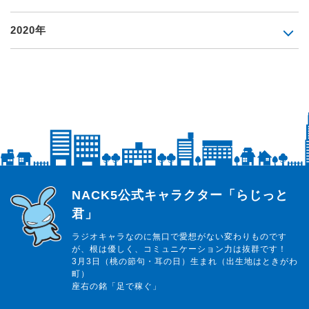
2020年
らじっと君
NACK5公式キャラクター「らじっと
君」
ラジオキャラなのに無口で愛想がない変わりものです
が、根は優しく、コミュニケーション力は抜群です！
3月3日（桃の節句・耳の日）生まれ（出生地はときがわ
町）
座右の銘「足で稼ぐ」