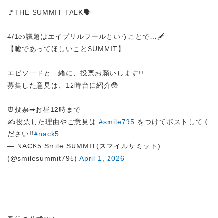
🚩THE SUMMIT TALK🗣️
4/1の議題はエイプリルフールということで…🖋️
【嘘であってほしいことSUMMIT】
エピソードと一緒に、投票お願いします!!
募集した意見は、12時台に紹介😳
⏰投票➡︎お昼12時まで
✍️投票した理由やご意見は
#smile795
をつけてポストしてく
ださい!!
#nack5
— NACK5 Smile SUMMIT(スマイルサミット)
(@smilesummit795)
April 1, 2026