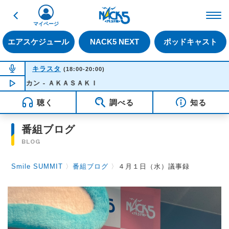
戻る
FM NACK5 79.5MHz（
マイページ
エアスケジュール
NACK5 NEXT
ポッドキャスト
NOW ON AIR
キラスタ
(18:00-20:00)
ンカン - ＡＫＡＳＡＫＩ
NOW PLAYING
18:50
聴く
調べる
知る
番組ブログ
BLOG
Smile SUMMIT
〉
番組ブログ
〉
４月１日（水）議事録