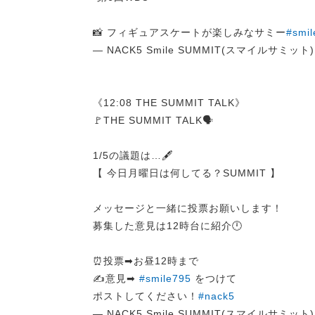
📸 フィギュアスケートが楽しみなサミー
#smi
— NACK5 Smile SUMMIT(スマイルサミット) (
《12:08 THE SUMMIT TALK》
🚩THE SUMMIT TALK🗣️
1/5の議題は…🖋️
【 今日月曜日は何してる？SUMMIT 】
メッセージと一緒に投票お願いします！
募集した意見は12時台に紹介🕛
⏰投票➡お昼12時まで
✍️意見➡
#smile795
をつけて
ポストしてください！
#nack5
— NACK5 Smile SUMMIT(スマイルサミット) (