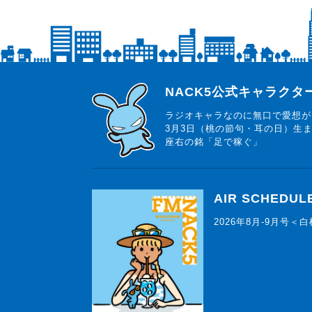
らじっと君
NACK5公式キャラク
ラジオキャラなのに無口で愛想が
3月3日（桃の節句・耳の日）生
座右の銘「足で稼ぐ」
AIR SCHEDUL
2026年8月-9月号＜