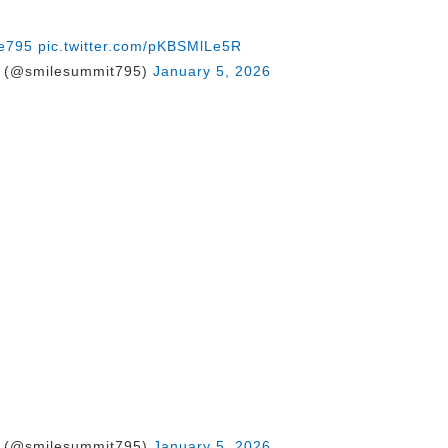
le795
pic.twitter.com/pKBSMlLe5R
@smilesummit795)
January 5, 2026
@smilesummit795)
January 5, 2026