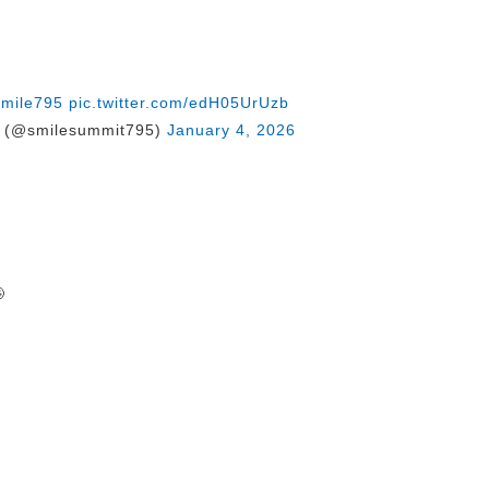
smile795
pic.twitter.com/edH05UrUzb
@smilesummit795)
January 4, 2026
