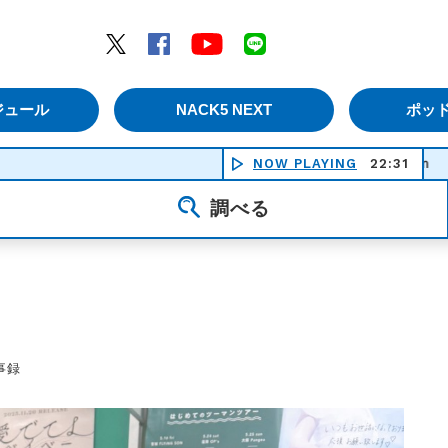
エムナックファイブ）
Twitter
Facebook
YouTube
LINE
ジュール
NACK5 NEXT
ポッ
Ｄａｎｃｉｎｇ ｉｎ Ｈｅａｖｅｎ -
NOW PLAYING
22:31
調べる
事録