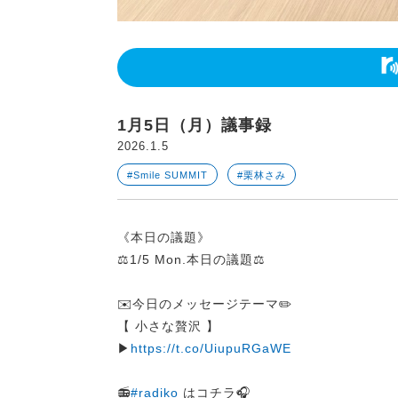
1月5日（月）議事録
2026.1.5
#Smile SUMMIT
#栗林さみ
《本日の議題》
⚖️1/5 Mon.本日の議題⚖️
✉️今日のメッセージテーマ✏️
【 小さな贅沢 】
▶
https://t.co/UiupuRGaWE
📻
#radiko
はコチラ🎧