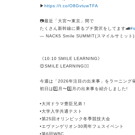
▶
https://t.co/O8GvtuwTFA
📷最近「大宮〜東京」間で
たくさん新幹線に乗るプチ贅沢をしてます🚄
#
— NACK5 Smile SUMMIT(スマイルサミット) (
《10:10 SMILE LEARNING》
😊SMILE LEARNING✍🏻
今週は「2026年注目の出来事」をラーニング
初日は1️⃣月〜3️⃣月の出来事を紹介しました!
•大河ドラマ豊臣兄弟！
•大学入学共通テスト
•第25回オリンピック冬季競技大会
•エヴァンゲリオン30周年フェスイベント
•第6回WBC