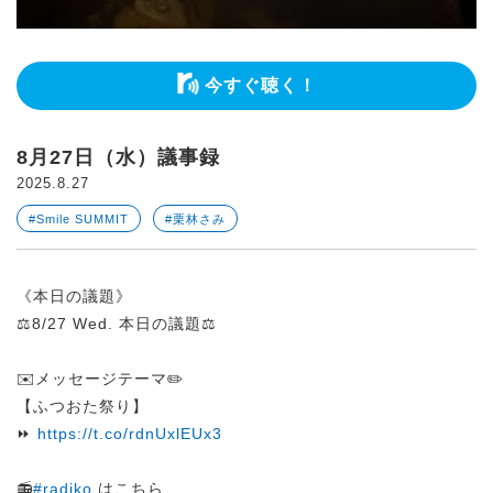
今すぐ聴く！
8月27日（水）議事録
2025.8.27
#Smile SUMMIT
#栗林さみ
《本日の議題》
⚖️8/27 Wed. 本日の議題⚖️
✉️メッセージテーマ✏️
【ふつおた祭り】
⏩
https://t.co/rdnUxlEUx3
📻
#radiko
はこちら