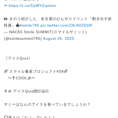
↪︎
https://t.co/CpWYZqvtmx
📸 きのう紹介した、名古屋のひんやりイベント『動き出す妖
怪展』👻
#smile795
pic.twitter.com/Z8rA0Z6S0f
— NACK5 Smile SUMMIT(スマイルサミット)
(@smilesummit795)
August 26, 2025
《アイスQuiz》
🌈 スマイル量産プロジェクト#39🌈
〜🎐COOL🧊〜
🍦🍧 アイスQuiz🙆🏻🙅🏻
サミーはなんのアイスを食べているでしょうか？
⭕️答えは『ピノ』でした！！