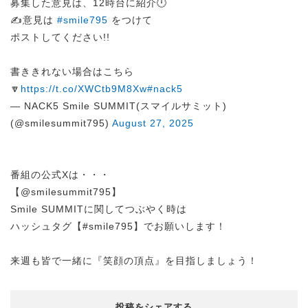
募集した意見は、12時台に紹介🕛
✍️意見は
#smile795
をつけて
ポストしてください!!
書ききれない場合はこちら
🔽
https://t.co/XWCtb9M8Xw
#nack5
— NACK5 Smile SUMMIT(スマイルサミット)
(@smilesummit795)
August 27, 2025
番組の公式Xは・・・
【@smilesummit795】
Smile SUMMITに関してつぶやく時は
ハッシュタグ【#smile795】でお願いします！
来週も皆で一緒に『笑顔の頂点』を目指しましょう！
投稿をシェアする