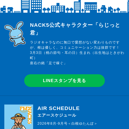
らじっと君
NACK5公式キャラクター「らじっと
君」
ラジオキャラなのに無口で愛想がない変わりものです
が、根は優しく、コミュニケーション力は抜群です！
3月3日（桃の節句・耳の日）生まれ（出生地はときがわ
町）
座右の銘「足で稼ぐ」
LINEスタンプを見る
AIR SCHEDULE
エアースケジュール
2026年8月-9月号＜白根ゆたんぽ＞