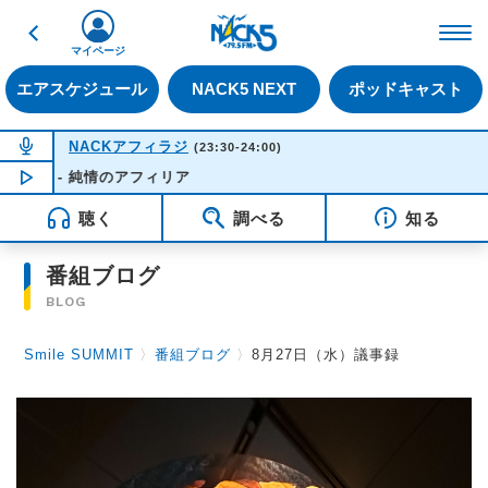
戻る
FM NACK5 79.5MHz（
マイページ
エアスケジュール
NACK5 NEXT
ポッドキャスト
NOW ON AIR
NACKアフィラジ
(23:30-24:00)
女 - 純情のアフィリア
NOW PLAYING
23:43
聴く
調べる
知る
番組ブログ
BLOG
Smile SUMMIT
〉
番組ブログ
〉
8月27日（水）議事録