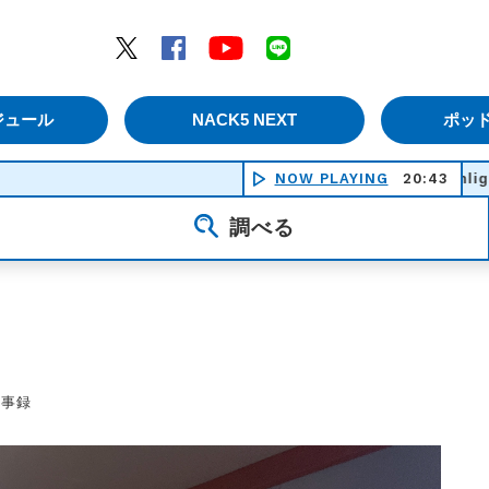
エムナックファイブ）
Twitter
Facebook
YouTube
LINE
ジュール
NACK5 NEXT
ポッ
NOW PLAYING
The Enlightenment - 
20:43
調べる
議事録