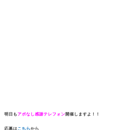
明日も
アポなし感謝テレフォン
開催しますよ！！
応募は
こちら
から