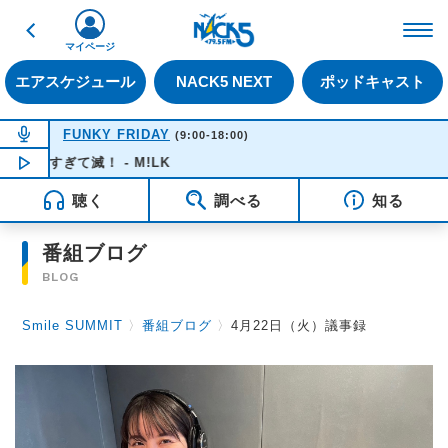
戻る
FM NACK5 79.5MHz（
マイページ
エアスケジュール
NACK5 NEXT
ポッドキャスト
NOW ON AIR
FUNKY FRIDAY
(9:00-18:00)
きすぎて滅！ - M!LK
NOW PLAYING
10:45
聴く
調べる
知る
番組ブログ
BLOG
Smile SUMMIT
〉
番組ブログ
〉
4月22日（火）議事録