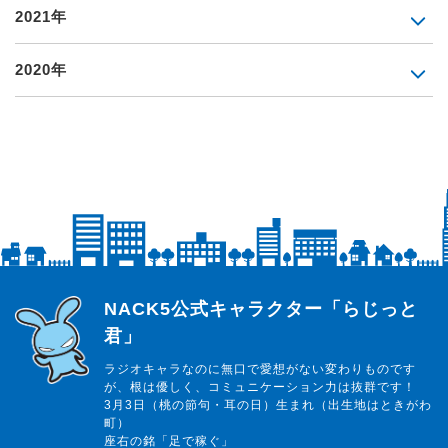
2021年
2020年
らじっと君
NACK5公式キャラクター「らじっと
君」
ラジオキャラなのに無口で愛想がない変わりものです
が、根は優しく、コミュニケーション力は抜群です！
3月3日（桃の節句・耳の日）生まれ（出生地はときがわ
町）
座右の銘「足で稼ぐ」