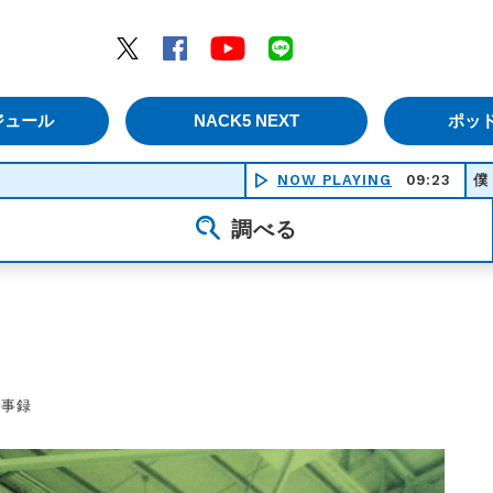
エムナックファイブ）
Twitter
Facebook
YouTube
LINE
ジュール
NACK5 NEXT
ポッ
NOW PLAYING
僕 love you
09:23
調べる
議事録