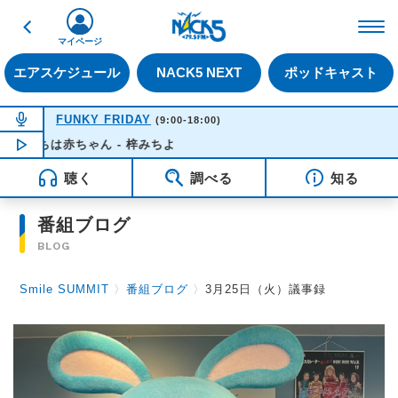
戻る
FM NACK5 79.5MHz（
マイページ
エアスケジュール
NACK5 NEXT
ポッドキャスト
NOW ON AIR
FUNKY FRIDAY
(9:00-18:00)
ちは赤ちゃん - 梓みちよ
NOW PLAYING
12:17
聴く
調べる
知る
番組ブログ
BLOG
Smile SUMMIT
〉
番組ブログ
〉
3月25日（火）議事録