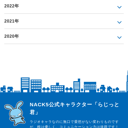
2022年
2021年
2020年
らじっと君
NACK5公式キャラクター「らじっと
君」
ラジオキャラなのに無口で愛想がない変わりものです
が、根は優しく、コミュニケーション力は抜群です！