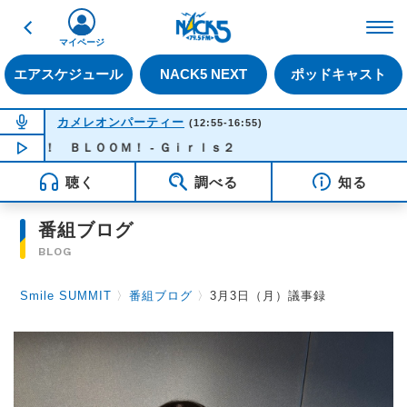
戻る
FM NACK5 79.5MHz（
マイページ
エアスケジュール
NACK5 NEXT
ポッドキャスト
NOW ON AIR
カメレオンパーティー
(12:55-16:55)
 ＢＬＯＯＭ！ - Ｇｉｒｌｓ２
NOW PLAYING
16:26
聴く
調べる
知る
番組ブログ
BLOG
Smile SUMMIT
〉
番組ブログ
〉
3月3日（月）議事録