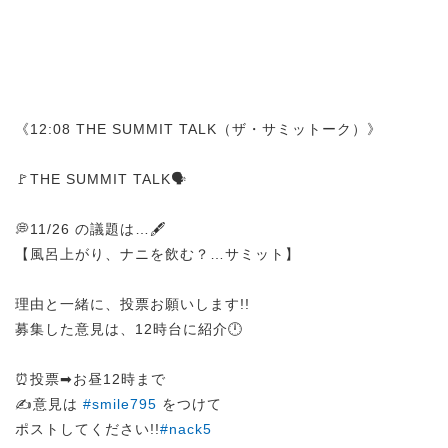
《12:08 THE SUMMIT TALK（ザ・サミットーク）》
🚩THE SUMMIT TALK🗣️
💭11/26 の議題は…🖋️
【風呂上がり、ナニを飲む？…サミット】
理由と一緒に、投票お願いします!!
募集した意見は、12時台に紹介🕛
⏰投票➡︎お昼12時まで
✍️意見は
#smile795
をつけて
ポストしてください!!
#nack5