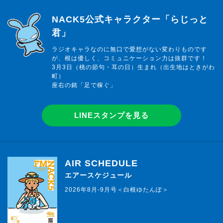
らじっと君
NACK5公式キャラクター「らじっと
君」
ラジオキャラなのに無口で愛想がない変わりものです
が、根は優しく、コミュニケーション力は抜群です！
3月3日（桃の節句・耳の日）生まれ（出生地はときがわ
町）
座右の銘「足で稼ぐ」
LINEスタンプを見る
AIR SCHEDULE
エアースケジュール
2026年8月-9月号＜白根ゆたんぽ＞