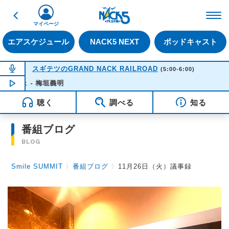
戻る
FM NACK5 79.5MHz（
マイページ
エアスケジュール
NACK5 NEXT
ポッドキャスト
NOW ON AIR
スギテツのGRAND NACK RAILROAD
(5:00-6:00)
ェ - 梅垣義明
NOW PLAYING
05:42
聴く
調べる
知る
番組ブログ
BLOG
Smile SUMMIT
〉
番組ブログ
〉
11月26日（火）議事録