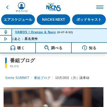
戻る
FM NACK5 79.5MHz（
マイページ
エアスケジュール
NACK5 NEXT
ポッドキャスト
NOW ON AIR
VAMOS！Orange & Navy
(8:47-8:52)
かりあと - 星名美怜
NOW PLAYING
08:39
聴く
調べる
知る
番組ブログ
BLOG
Smile SUMMIT
〉
番組ブログ
〉
10月28日（月）議事録