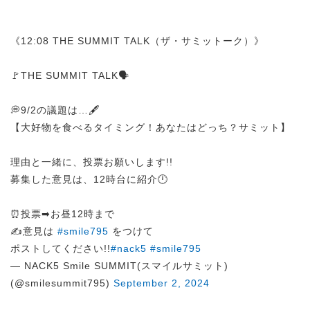
《12:08 THE SUMMIT TALK（ザ・サミットーク）》
🚩THE SUMMIT TALK🗣️
💭9/2の議題は…🖋️
【大好物を食べるタイミング！あなたはどっち？サミット】
理由と一緒に、投票お願いします!!
募集した意見は、12時台に紹介🕛
⏰投票➡︎お昼12時まで
✍️意見は
#smile795
をつけて
ポストしてください!!
#nack5
#smile795
— NACK5 Smile SUMMIT(スマイルサミット)
(@smilesummit795)
September 2, 2024