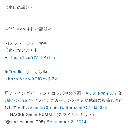
《本日の議題》
⚖️9/2 Mon.本日の議題⚖️
✉️メッセージテーマ✏️
【選べないこと】
⏩
https://t.co/rfVTtlPxTm
📻
#radiko
はこちら📻
↪︎
https://t.co/0OfQYxjNZv
🔻フライングガーデンとコラボ中の映画「
#ラストマイル
」🎬
#爆ハン795
でフライングガーデンの写真や感想の投稿もお待
ちしてます🍖
#smile795
pic.twitter.com/Otl1dJ33zh
— NACK5 Smile SUMMIT(スマイルサミット)
(@smilesummit795)
September 2, 2024