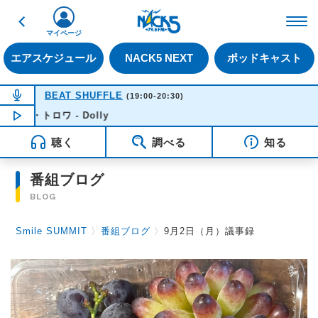
戻る
FM NACK5 79.5MHz（
マイページ
エアスケジュール
NACK5 NEXT
ポッドキャスト
NOW ON AIR
BEAT SHUFFLE
(19:00-20:30)
・トロワ - Dolly
NOW PLAYING
20:10
聴く
調べる
知る
番組ブログ
BLOG
Smile SUMMIT
〉
番組ブログ
〉
9月2日（月）議事録