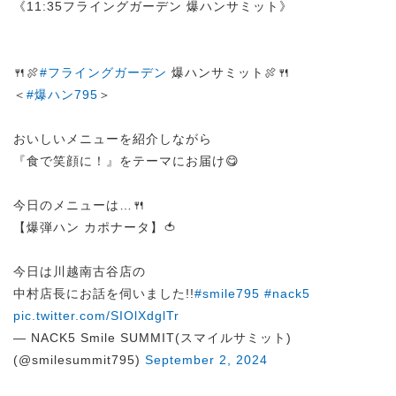
《11:35フライングガーデン 爆ハンサミット》
🍴🍖
#フライングガーデン
爆ハンサミット🍖🍴
＜
#爆ハン795
＞
おいしいメニューを紹介しながら
『食で笑顔に！』をテーマにお届け😋
今日のメニューは…🍴
【爆弾ハン カポナータ】🍅
今日は川越南古谷店の
中村店長にお話を伺いました!!
#smile795
#nack5
pic.twitter.com/SIOlXdglTr
— NACK5 Smile SUMMIT(スマイルサミット)
(@smilesummit795)
September 2, 2024