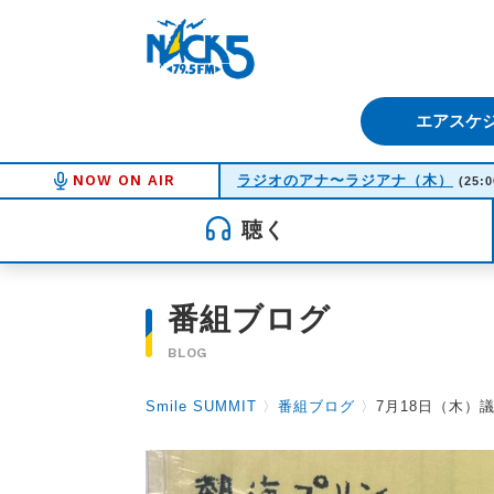
FM NACK5 79.5MHz（エフ
エアスケ
NOW ON AIR
ラジオのアナ〜ラジアナ（木）
(25:0
聴く
番組ブログ
BLOG
Smile SUMMIT
〉
番組ブログ
〉
7月18日（木）