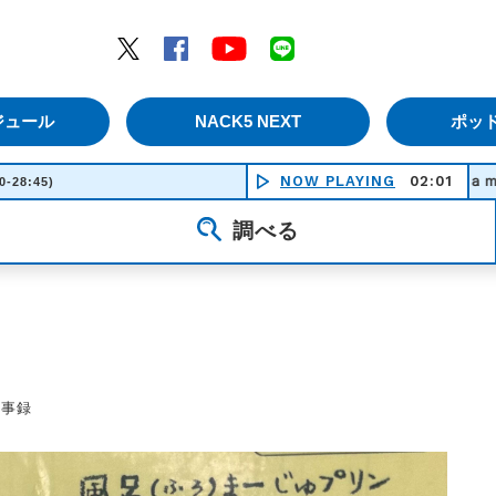
エムナックファイブ）
Twitter
Facebook
YouTube
LINE
ジュール
NACK5 NEXT
ポッ
Ｂｌｕｒｒｅｄ Ｓｕｍｍｅｒ - Ｈａｍｍｅｒ Ｈｅａｄ 
NOW PLAYING
02:01
0-28:45)
調べる
議事録