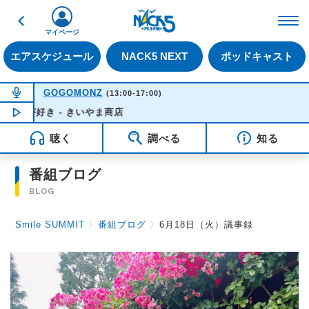
戻る
FM NACK5 79.5MHz（
マイページ
エアスケジュール
NACK5 NEXT
ポッドキャスト
NOW ON AIR
GOGOMONZ
(13:00-17:00)
が好き - きいやま商店
NOW PLAYING
15:57
聴く
調べる
知る
番組ブログ
BLOG
Smile SUMMIT
〉
番組ブログ
〉
6月18日（火）議事録