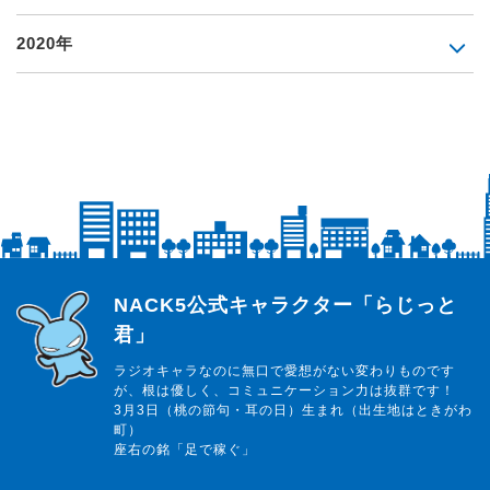
2020年
らじっと君
NACK5公式キャラクター「らじっと
君」
ラジオキャラなのに無口で愛想がない変わりものです
が、根は優しく、コミュニケーション力は抜群です！
3月3日（桃の節句・耳の日）生まれ（出生地はときがわ
町）
座右の銘「足で稼ぐ」