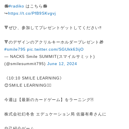
📻
#radiko
はこちら📻
↪︎
https://t.co/PfB9SKvgvj
🔻ぜひ、参加してプレゼントゲットしてください‼
🔻のデザインのアクリルキーホルダープレゼント🎁
#smile795
pic.twitter.com/SGUkk63ijO
— NACK5 Smile SUMMIT(スマイルサミット)
(@smilesummit795)
June 12, 2024
《10:10 SMILE LEARNING》
😊SMILE LEARNING✍🏻
今週は【最新のカードゲーム】をラーニング🃏
株式会社幻冬舎 エデュケーション局 佐藤有希さんに
自己紹介ゲーム