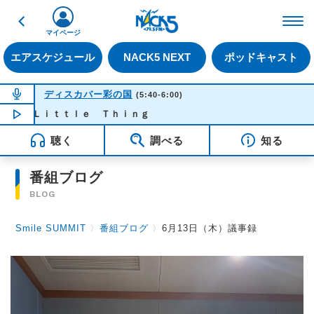
戻る
FM NACK5 79.5MHz（
マイページ
エアスケジュール
NACK5 NEXT
ポッドキャスト
NOW ON AIR
ディスカバー彩の国
(5:40-6:00)
ｙ Ｌｉｔｔｌｅ Ｔｈｉｎｇ
NOW PLAYING
05:42
聴く
調べる
知る
番組ブログ
BLOG
Smile SUMMIT
〉
番組ブログ
〉
6月13日（木）議事録