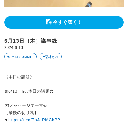
今すぐ聴く！
6月13日（木）議事録
2024.6.13
#Smile SUMMIT
#栗林さみ
《本日の議題》
⚖️6/13 Thu.本日の議題⚖️
✉️メッセージテーマ✏️
【最後の切り札】
⏩
https://t.co/7nJeRMCbPP