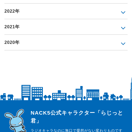
2022年
2021年
2020年
らじっと君
NACK5公式キャラクター「らじっと
君」
ラジオキャラなのに無口で愛想がない変わりものです