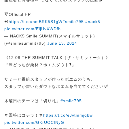
生産者とお客様を”つなぐ”のがレストランの役割📝
🔻Official HP
📲
https://t.co/nmBRK5S1gW
#smile795
#nack5
pic.twitter.com/EijUvXWDfb
— NACK5 Smile SUMMIT(スマイルサミット)
(@smilesummit795)
June 13, 2024
《12:08 THE SUMMIT TALK（ザ・サミットーク）》
『💬どっちが栗林？ポエムダウト❓』
サミーと番組スタッフが作ったポエムのうち、
スタッフが書いたダウトなポエムを当ててください💡
木曜日のテーマは「切り札」
#smile795
🔽回答はコチラ！🔽
https://t.co/eJvtmmjqbw
pic.twitter.com/GKrUOCfNyG